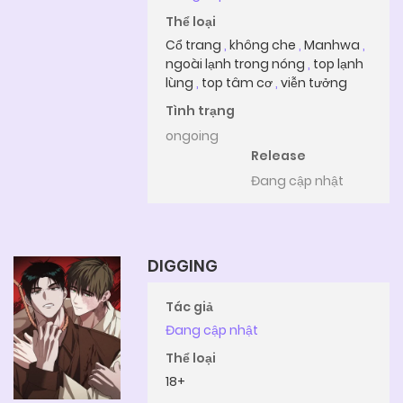
Thể loại
Cổ trang
,
không che
,
Manhwa
,
ngoài lạnh trong nóng
,
top lạnh
lùng
,
top tâm cơ
,
viễn tưởng
Tình trạng
ongoing
Release
Đang cập nhật
DIGGING
Tác giả
Đang cập nhật
Thể loại
18+