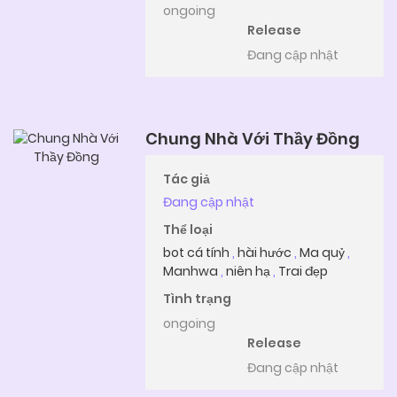
ongoing
Release
Đang cập nhật
Chung Nhà Với Thầy Đồng
Tác giả
Đang cập nhật
Thể loại
bot cá tính
,
hài hước
,
Ma quỷ
,
Manhwa
,
niên hạ
,
Trai đẹp
Tình trạng
ongoing
Release
Đang cập nhật