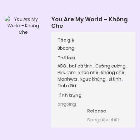
You Are My World – Không
Che
Tác giả
Bboong
Thể loại
ABO
,
bot cá tính
,
Cường cường
,
Hiểu lầm
,
khóc nhè
,
không che
,
Manhwa
,
Ngực khủng
,
si tình
,
Tình đầu
Tình trạng
ongoing
Release
Đang cập nhật