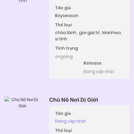
Tác giả
Boyseason
Thể loại
chữa lành
,
giới giải trí
,
Manhwa
,
si tình
Tình trạng
ongoing
Release
Đang cập nhật
Chủ Nô Nơi Dị Giới
Tác giả
Đang cập nhật
Thể loại