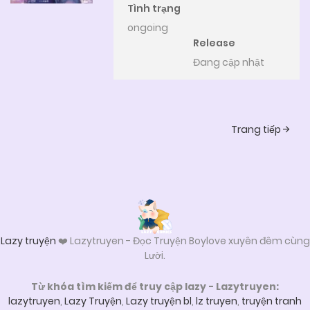
Tình trạng
ongoing
Release
Đang cập nhật
Posts
Trang tiếp
navigation
Lazy truyện
❤️ Lazytruyen - Đọc Truyện Boylove xuyên đêm cùng
Lười.
Từ khóa tìm kiếm để truy cập lazy - Lazytruyen:
lazytruyen
,
Lazy Truyện
,
Lazy truyện bl
,
lz truyen
,
truyện tranh