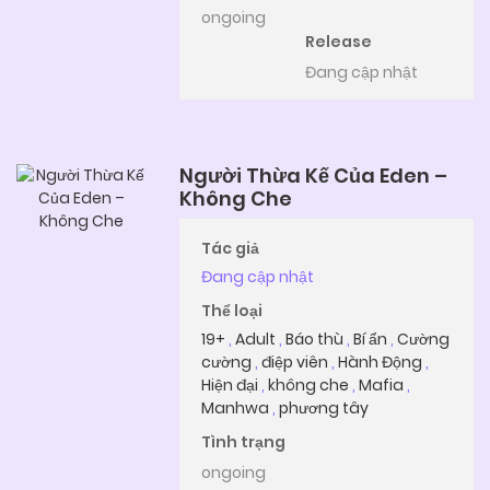
ongoing
Release
Đang cập nhật
Người Thừa Kế Của Eden –
Không Che
Tác giả
Đang cập nhật
Thể loại
19+
,
Adult
,
Báo thù
,
Bí ẩn
,
Cường
cường
,
điệp viên
,
Hành Động
,
Hiện đại
,
không che
,
Mafia
,
Manhwa
,
phương tây
Tình trạng
ongoing