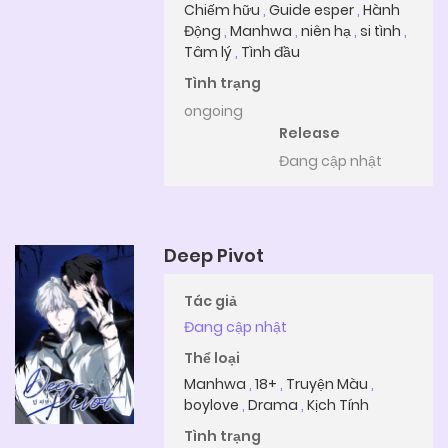
Chiếm hữu
,
Guide esper
,
Hành
Động
,
Manhwa
,
niên hạ
,
si tình
,
Tâm lý
,
Tình đầu
Tình trạng
ongoing
Release
Đang cập nhật
Deep Pivot
Tác giả
Đang cập nhật
Thể loại
Manhwa
,
18+
,
Truyện Màu
,
boylove
,
Drama
,
Kịch Tính
Tình trạng