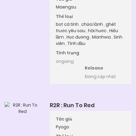
Maengsu
Thể loại
bot cá tính
,
chữa lành
,
ghét
trước yêu sau
,
hài hước
,
Hiểu
lầm
,
Học đường
,
Manhwa
,
Sinh
viên
,
Tình đầu
Tình trạng
ongoing
Release
Đang cập nhật
R2R : Run To Red
Tác giả
Pyogo