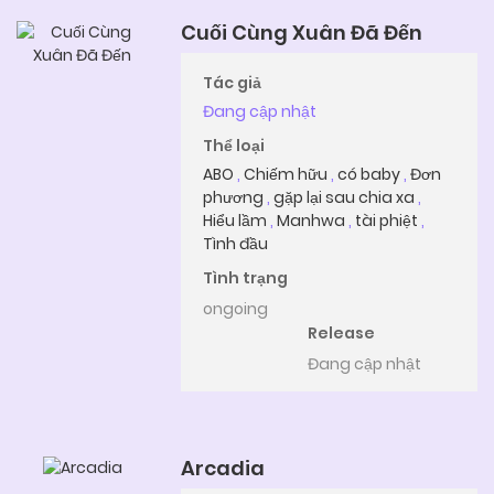
Cuối Cùng Xuân Đã Đến
Tác giả
Đang cập nhật
Thể loại
ABO
,
Chiếm hữu
,
có baby
,
Đơn
phương
,
gặp lại sau chia xa
,
Hiểu lầm
,
Manhwa
,
tài phiệt
,
Tình đầu
Tình trạng
ongoing
Release
Đang cập nhật
Arcadia