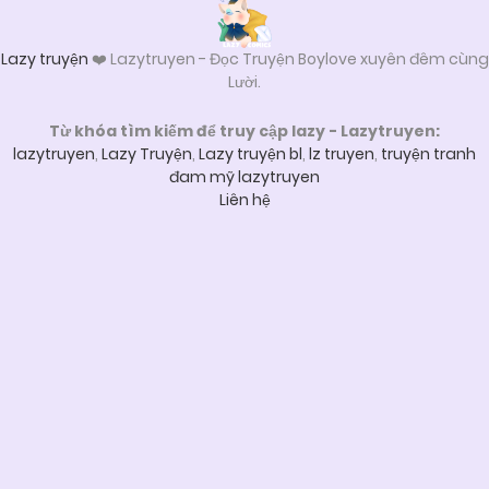
Lazy truyện
❤️ Lazytruyen - Đọc Truyện Boylove xuyên đêm cùng
Lười.
Từ khóa tìm kiếm để truy cập lazy - Lazytruyen:
lazytruyen
,
Lazy Truyện
,
Lazy truyện bl
,
lz truyen
,
truyện tranh
đam mỹ lazytruyen
Liên hệ