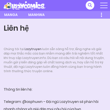
MANGA
MANHWA
Liên hệ
Chúng tôi tại
Lazytruyen
luôn sẵn sàng hỗ trợ, lắng nghe và giải
đáp mọi thắc mắc của bạn nhằm mang đến trải nghiệm tốt nhất
khi truy cập Lazytruyen.info. Dù bạn có câu hỏi về nội dung truyện,
muốn gửi ý kiến đóng góp về chất lượng dịch vụ, hay cần hỗ trợ kỹ
thuật, đội ngũ Lazytruyen luôn đồng hành cùng bạn trong hành
trình thưởng thức truyện online.
Thông tin liên hệ:
Telegram: @asphuwn – Đội ngũ Lazytruyen sẽ phản hồi
nhanh chóng và giải đáp mọi câu hỏi của bạn.