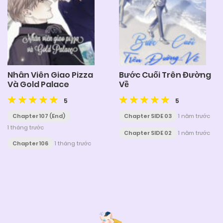
Nhân Viên Giao Pizza
Bước Cuối Trên Đường
Và Gold Palace
Về
5
5
Chapter 107 (End)
Chapter SIDE 03
1 năm trước
1 tháng trước
Chapter SIDE 02
1 năm trước
Chapter 106
1 tháng trước
Posts
navigation