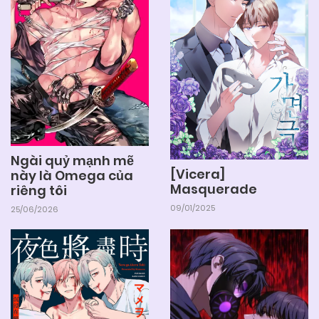
Ngài quỷ mạnh mẽ
[Vicera]
này là Omega của
Masquerade
riêng tôi
09/01/2025
25/06/2026