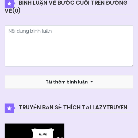
BÌNH LUẬN VỀ BƯỚC CUỐI TRÊN ĐƯỜNG
VỀ(
0
)
29/11/2024
Chapter 03
29/11/2024
Chapter 02
29/11/2024
Chapter 01
29/11/2024
Chapter 00
Tải thêm bình luận
TRUYỆN BẠN SẼ THÍCH TẠI LAZYTRUYEN