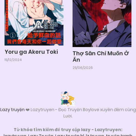
Yoru ga Akeru Toki
Thợ Săn Chỉ Muốn Ở
Ẩn
15/12/2024
25/06/2026
Lazy truyện
❤️ Lazytruyen - Đọc Truyện Boylove xuyên đêm cùng
Lười.
Từ khóa tìm kiếm để truy cập lazy - Lazytruyen: