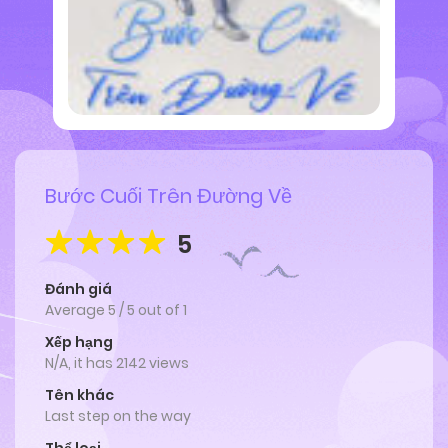
Bước Cuối Trên Đường Về
5
Đánh giá
Average
5
/
5
out of
1
Xếp hạng
N/A, it has 2142 views
Tên khác
Last step on the way