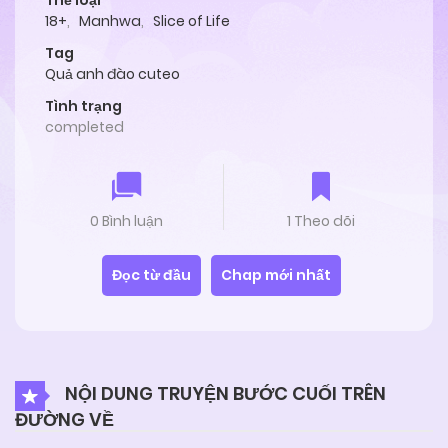
Thể loại
18+
,
Manhwa
,
Slice of Life
Tag
Quả anh đào cuteo
Tình trạng
completed
0 Bình luận
1 Theo dõi
Đọc từ đầu
Chap mới nhất
NỘI DUNG TRUYỆN BƯỚC CUỐI TRÊN
ĐƯỜNG VỀ