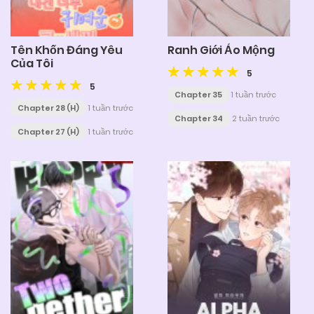
Tên Khốn Đáng Yêu
Ranh Giới Ảo Mộng
Của Tôi
5
5
Chapter 35
1 tuần trước
Chapter 28 (H)
1 tuần trước
Chapter 34
2 tuần trước
Chapter 27 (H)
1 tuần trước