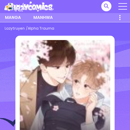
MANGA
MANHWA
Lazytruyen
Alpha Trauma