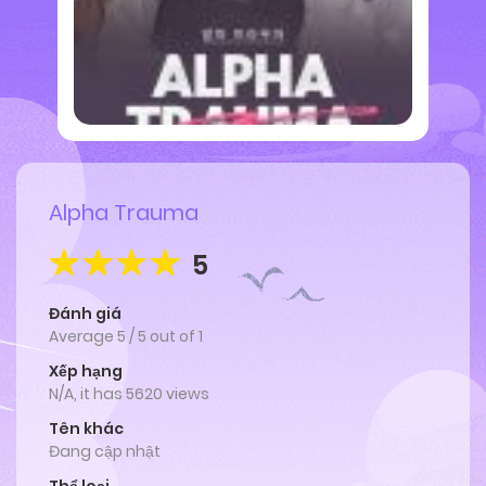
Alpha Trauma
5
Đánh giá
Average
5
/
5
out of
1
Xếp hạng
N/A, it has 5620 views
Tên khác
Đang cập nhật