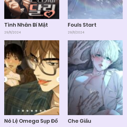
25/06/2026
Chapter 21
Tình Nhân Bí Mật
Fouls Start
25/06/2026
Chapter 20 (H)
29/11/2024
29/11/2024
25/06/2026
Chapter 19
25/06/2026
Chapter 18
25/06/2026
Chapter THÔNG BÁO NGHỈ 1 THÁNG
25/06/2026
Chapter 17
Nô Lệ Omega Sụp Đổ
Che Giấu
25/06/2026