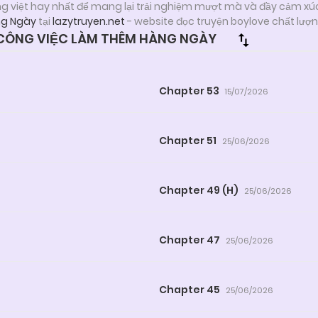
ng việt hay nhất để mang lại trải nghiệm mượt mà và đầy cảm xú
ng Ngày
tại
lazytruyen.net
- website đọc truyện boylove chất lượ
CÔNG VIỆC LÀM THÊM HÀNG NGÀY
Chapter 53
15/07/2026
Chapter 51
25/06/2026
Chapter 49 (H)
25/06/2026
Chapter 47
25/06/2026
Chapter 45
25/06/2026