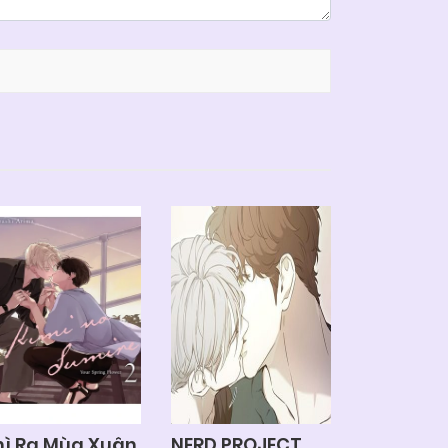
hì Ra Mùa Xuân
NERD PROJECT