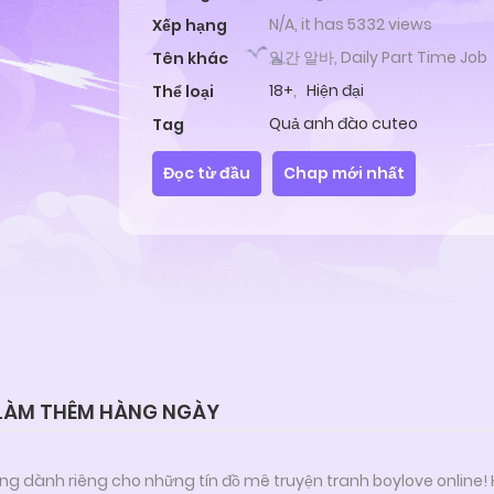
N/A, it has 5332 views
Xếp hạng
일간 알바, Daily Part Time Job
Tên khác
18+
,
Hiện đại
Thể loại
Quả anh đào cuteo
Tag
Đọc từ đầu
Chap mới nhất
 LÀM THÊM HÀNG NGÀY
ng dành riêng cho những tín đồ mê truyện tranh boylove online!