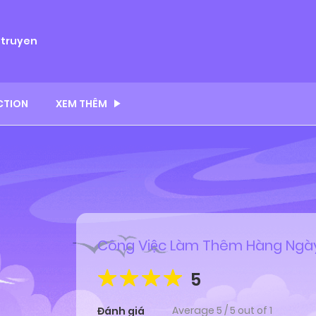
ytruyen
CTION
XEM THÊM
Công Việc Làm Thêm Hàng Ngà
5
Average
5
/
5
out of
1
Đánh giá