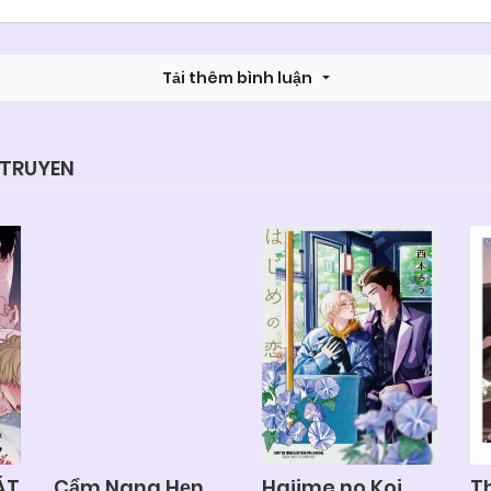
Chapter 31 (SS2)
25/06/2026
Tải thêm bình luận
Chapter 29
25/06/2026
Chapter 27
25/06/2026
YTRUYEN
Chapter 25
25/06/2026
Chapter 23 (H)
25/06/2026
Chapter 21
25/06/2026
Chapter 19
25/06/2026
ÁT
Cẩm Nang Hẹn
Hajime no Koi
T