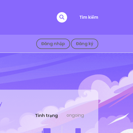
Tìm kiếm
Đăng nhập
Đăng ký
y
ongoing
Tình trạng