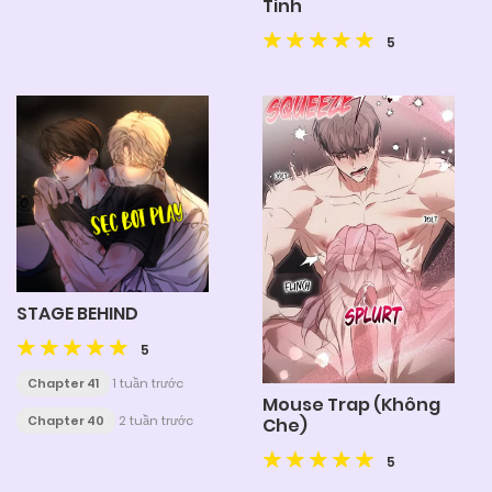
Tinh
5
STAGE BEHIND
5
Chapter 41
1 tuần trước
Mouse Trap (Không
Chapter 40
2 tuần trước
Che)
5