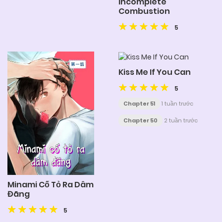
Incomplete
Combustion
5
Kiss Me If You Can
5
Chapter 51
1 tuần trước
Chapter 50
2 tuần trước
Minami Cố Tỏ Ra Dâm
Đãng
5