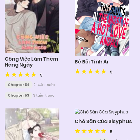
Công Việc Làm Thêm
Bê Bối Tình Ái
Hàng Ngày
5
5
Chapter 54
2 tuần trước
Chapter 53
3 tuần trước
Chó Săn Của Sisyphus
5