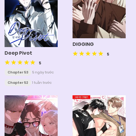
DIGGING
Deep Pivot
5
5
Chapter 53
5 ngày trước
Chapter 52
1 tuần trước