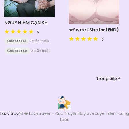
NGUY HIỂM CẬN KỀ
★Sweet Shot★ (END)
5
5
Chapter 61
2 tuần trước
Chapter 60
2 tuần trước
Posts
Trang tiếp
navigation
Lazy truyện
❤️ Lazytruyen - Đọc Truyện Boylove xuyên đêm cùng
Lười.