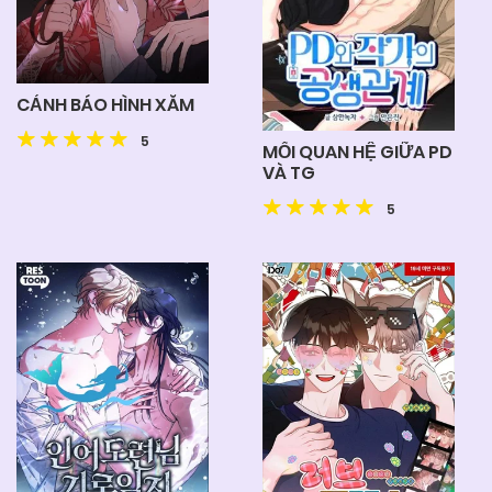
CẢNH BÁO HÌNH XĂM
5
MỐI QUAN HỆ GIỮA PD
VÀ TG
5