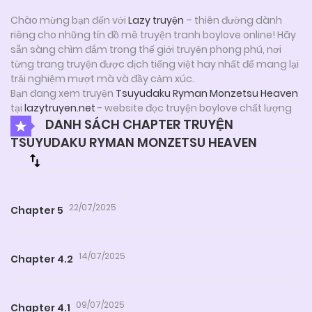
Chào mừng bạn đến với
Lazy truyện
– thiên đường dành
riêng cho những tín đồ mê truyện tranh boylove online! Hãy
sẵn sàng chìm đắm trong thế giới truyện phong phú, nơi
từng trang truyện được dịch tiếng việt hay nhất để mang lại
trải nghiệm mượt mà và đầy cảm xúc.
Bạn đang xem truyện
Tsuyudaku Ryman Monzetsu Heaven
tại
lazytruyen.net
- website đọc truyện boylove chất lượng
DANH SÁCH CHAPTER TRUYỆN
TSUYUDAKU RYMAN MONZETSU HEAVEN
22/07/2025
Chapter 5
14/07/2025
Chapter 4.2
09/07/2025
Chapter 4.1