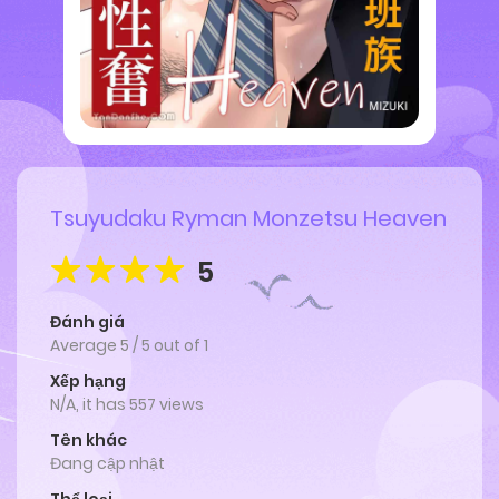
Tsuyudaku Ryman Monzetsu Heaven
5
Đánh giá
Average
5
/
5
out of
1
Xếp hạng
N/A, it has 557 views
Tên khác
Đang cập nhật