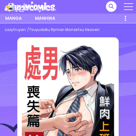
MANGA
MANHWA
Lazytruyen
Tsuyudaku Ryman Monzetsu Heaven