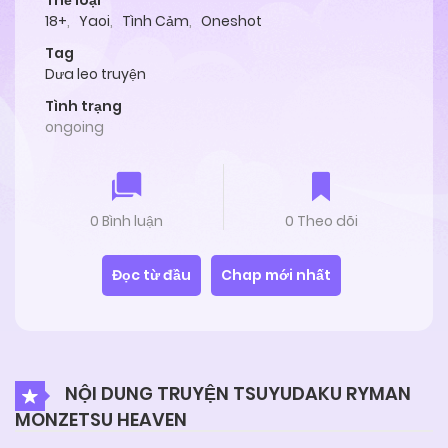
Thể loại
18+
,
Yaoi
,
Tình Cảm
,
Oneshot
Tag
Dưa leo truyện
Tình trạng
ongoing
0 Bình luận
0 Theo dõi
Đọc từ đầu
Chap mới nhất
NỘI DUNG TRUYỆN TSUYUDAKU RYMAN
MONZETSU HEAVEN