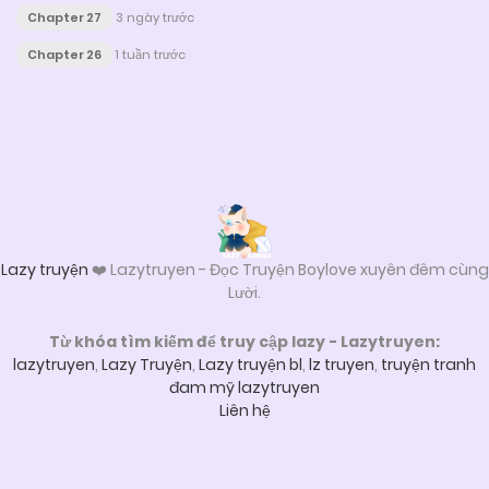
Chapter 27
3 ngày trước
Chapter 26
1 tuần trước
Posts
navigation
Lazy truyện
❤️ Lazytruyen - Đọc Truyện Boylove xuyên đêm cùng
Lười.
Từ khóa tìm kiếm để truy cập lazy - Lazytruyen:
lazytruyen
,
Lazy Truyện
,
Lazy truyện bl
,
lz truyen
,
truyện tranh
đam mỹ lazytruyen
Liên hệ