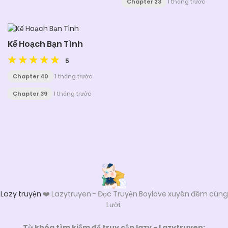
Chapter 23
1 tháng trước
Kế Hoạch Bạn Tình
5
Chapter 40
1 tháng trước
Chapter 39
1 tháng trước
Posts
navigation
Lazy truyện
❤️ Lazytruyen - Đọc Truyện Boylove xuyên đêm cùng
Lười.
Từ khóa tìm kiếm để truy cập lazy - Lazytruyen: