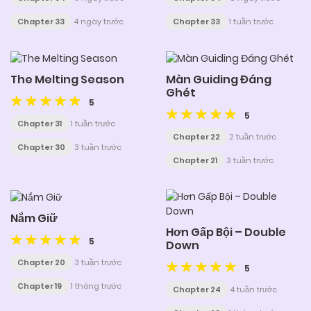
Chapter 33
4 ngày trước
Chapter 33
1 tuần trước
The Melting Season
Màn Guiding Đáng
Ghét
5
5
Chapter 31
1 tuần trước
Chapter 22
2 tuần trước
Chapter 30
3 tuần trước
Chapter 21
3 tuần trước
Nắm Giữ
Hơn Gấp Bội – Double
5
Down
Chapter 20
3 tuần trước
5
Chapter 19
1 tháng trước
Chapter 24
4 tuần trước