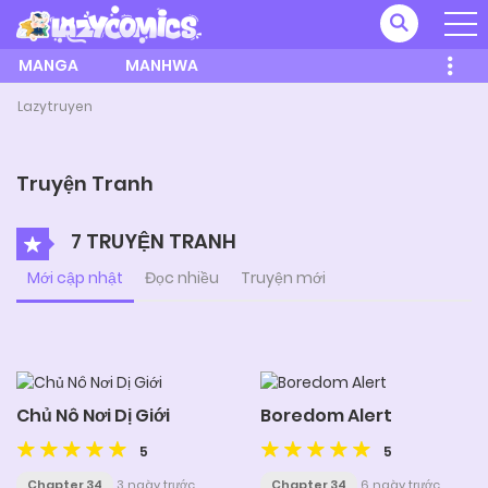
MANGA
MANHWA
Lazytruyen
Truyện Tranh
7 TRUYỆN TRANH
Mới cập nhật
Đọc nhiều
Truyện mới
Chủ Nô Nơi Dị Giới
Boredom Alert
5
5
Chapter 34
3 ngày trước
Chapter 34
6 ngày trước