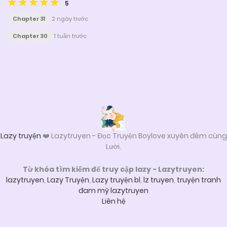
5
Chapter 31
2 ngày trước
Chapter 30
1 tuần trước
Posts
navigation
Lazy truyện
❤️ Lazytruyen - Đọc Truyện Boylove xuyên đêm cùng
Lười.
Từ khóa tìm kiếm để truy cập lazy - Lazytruyen:
lazytruyen
,
Lazy Truyện
,
Lazy truyện bl
,
lz truyen
,
truyện tranh
đam mỹ lazytruyen
Liên hệ