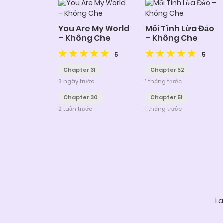
You Are My World
Mối Tình Lừa Đảo
– Không Che
– Không Che
5
5
Chapter 31
Chapter 52
3 ngày trước
1 tháng trước
Chapter 30
Chapter 51
2 tuần trước
1 tháng trước
Posts
navigation
La