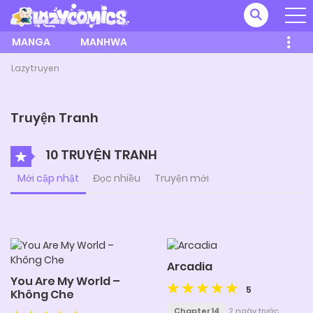
MANGA
MANHWA
Lazytruyen
Truyện Tranh
10 TRUYỆN TRANH
Mới cập nhật
Đọc nhiều
Truyện mới
Arcadia
You Are My World –
5
Không Che
Chapter 14
2 ngày trước