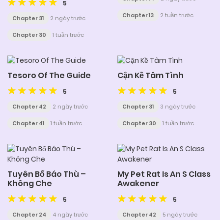
5
Chapter 13
2 tuần trước
Chapter 31
2 ngày trước
Chapter 30
1 tuần trước
Tesoro Of The Guide
Cận Kề Tâm Tình
5
5
Chapter 42
2 ngày trước
Chapter 31
3 ngày trước
Chapter 41
1 tuần trước
Chapter 30
1 tuần trước
Tuyên Bố Báo Thù –
My Pet Rat Is An S Class
Không Che
Awakener
5
5
Chapter 24
4 ngày trước
Chapter 42
5 ngày trước