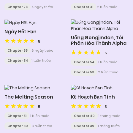
Chapter 23
4 ngày trước
Chapter 41
2 tuần trước
Ngày Hết Hạn
Uống Gongjindan, Tôi
5
Phân Hóa Thành Alpha
Chapter 55
6 ngày trước
5
Chapter 54
1 tuần trước
Chapter 54
1 tuần trước
Chapter 53
2 tuần trước
The Melting Season
Kế Hoạch Bạn Tình
5
5
Chapter 31
1 tuần trước
Chapter 40
1 tháng trước
Chapter 30
3 tuần trước
Chapter 39
1 tháng trước