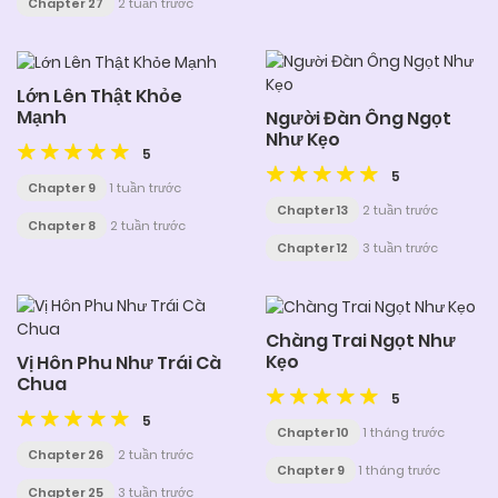
Chapter 27
2 tuần trước
Lớn Lên Thật Khỏe
Mạnh
Người Đàn Ông Ngọt
Như Kẹo
5
5
Chapter 9
1 tuần trước
Chapter 13
2 tuần trước
Chapter 8
2 tuần trước
Chapter 12
3 tuần trước
Chàng Trai Ngọt Như
Kẹo
Vị Hôn Phu Như Trái Cà
Chua
5
5
Chapter 10
1 tháng trước
Chapter 26
2 tuần trước
Chapter 9
1 tháng trước
Chapter 25
3 tuần trước