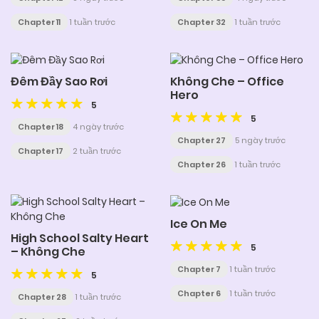
Chapter 11
1 tuần trước
Chapter 32
1 tuần trước
Đêm Đầy Sao Rơi
Không Che – Office
Hero
5
5
Chapter 18
4 ngày trước
Chapter 27
5 ngày trước
Chapter 17
2 tuần trước
Chapter 26
1 tuần trước
Ice On Me
High School Salty Heart
5
– Không Che
Chapter 7
1 tuần trước
5
Chapter 6
1 tuần trước
Chapter 28
1 tuần trước