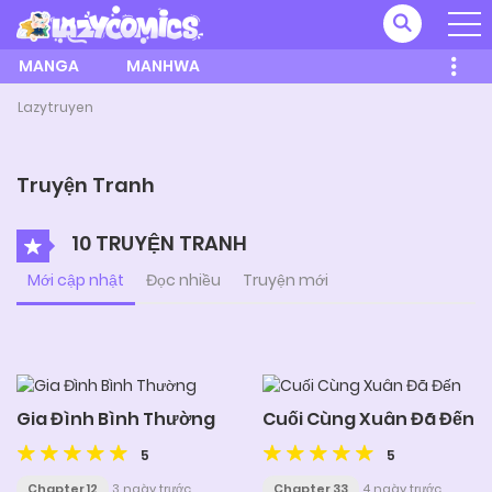
MANGA
MANHWA
Lazytruyen
Truyện Tranh
10 TRUYỆN TRANH
Mới cập nhật
Đọc nhiều
Truyện mới
Gia Đình Bình Thường
Cuối Cùng Xuân Đã Đến
5
5
Chapter 12
3 ngày trước
Chapter 33
4 ngày trước