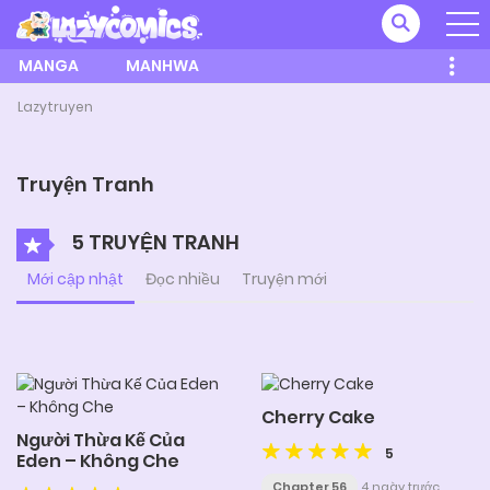
MANGA
MANHWA
Lazytruyen
Truyện Tranh
5 TRUYỆN TRANH
Mới cập nhật
Đọc nhiều
Truyện mới
Cherry Cake
Người Thừa Kế Của
5
Eden – Không Che
Chapter 56
4 ngày trước