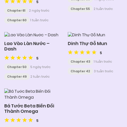
5
Chapter 55
2 tuần trước
Chapter 61
2 ngày trước
Chapter 60
1 tuần trước
Lao Vào Làn Nước –
Dinh Thự Gỗ Mun
Dash
5
5
Chapter 43
1 tuần trước
Chapter 50
5 ngày trước
Chapter 42
3 tuần trước
Chapter 49
2 tuần trước
Bá Tước Beta Biến Đổi
Thành Omega
5