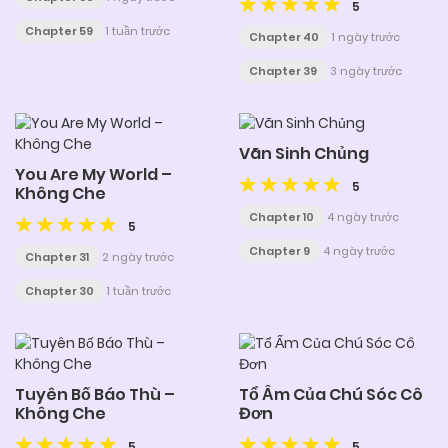
5
Chapter 59
1 tuần trước
Chapter 40
1 ngày trước
Chapter 39
3 ngày trước
Vãn Sinh Chủng
You Are My World –
5
Không Che
Chapter 10
4 ngày trước
5
Chapter 9
4 ngày trước
Chapter 31
2 ngày trước
Chapter 30
1 tuần trước
Tuyên Bố Báo Thù –
Tổ Ấm Của Chú Sóc Cô
Không Che
Đơn
5
5