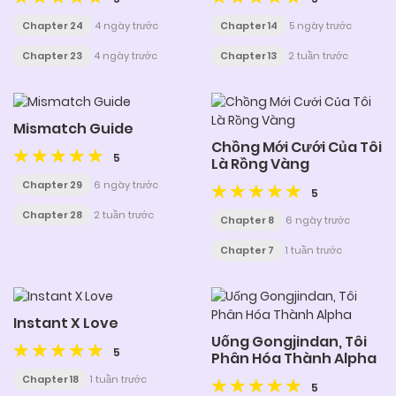
Chapter 24
4 ngày trước
Chapter 14
5 ngày trước
Chapter 23
4 ngày trước
Chapter 13
2 tuần trước
Mismatch Guide
Chồng Mới Cưới Của Tôi
5
Là Rồng Vàng
Chapter 29
6 ngày trước
5
Chapter 28
2 tuần trước
Chapter 8
6 ngày trước
Chapter 7
1 tuần trước
Instant X Love
Uống Gongjindan, Tôi
5
Phân Hóa Thành Alpha
Chapter 18
1 tuần trước
5