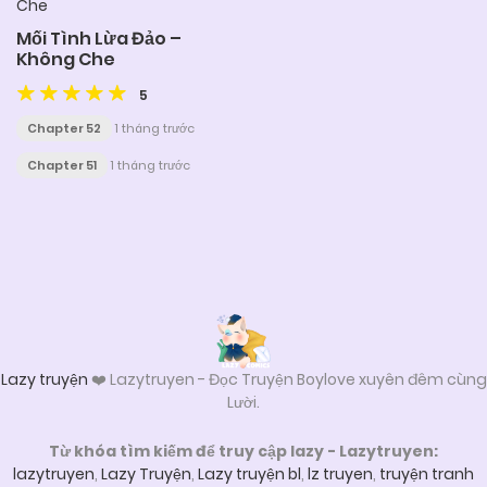
Mối Tình Lừa Đảo –
Không Che
5
Chapter 52
1 tháng trước
Chapter 51
1 tháng trước
Posts
navigation
Lazy truyện
❤️ Lazytruyen - Đọc Truyện Boylove xuyên đêm cùng
Lười.
Từ khóa tìm kiếm để truy cập lazy - Lazytruyen:
lazytruyen
,
Lazy Truyện
,
Lazy truyện bl
,
lz truyen
,
truyện tranh