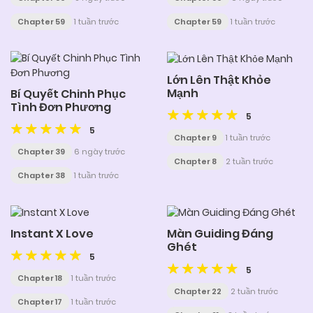
Chapter 59
1 tuần trước
Chapter 59
1 tuần trước
Lớn Lên Thật Khỏe
Mạnh
Bí Quyết Chinh Phục
Tình Đơn Phương
5
5
Chapter 9
1 tuần trước
Chapter 39
6 ngày trước
Chapter 8
2 tuần trước
Chapter 38
1 tuần trước
Instant X Love
Màn Guiding Đáng
Ghét
5
5
Chapter 18
1 tuần trước
Chapter 22
2 tuần trước
Chapter 17
1 tuần trước