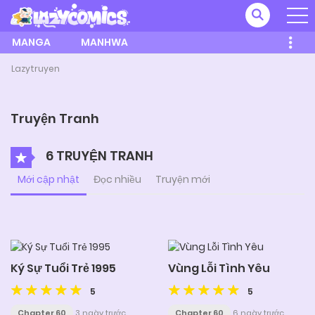
MANGA
MANHWA
Lazytruyen
Truyện Tranh
6 TRUYỆN TRANH
Mới cập nhật
Đọc nhiều
Truyện mới
Ký Sự Tuổi Trẻ 1995
Vùng Lỗi Tình Yêu
5
5
Chapter 60
3 ngày trước
Chapter 60
6 ngày trước