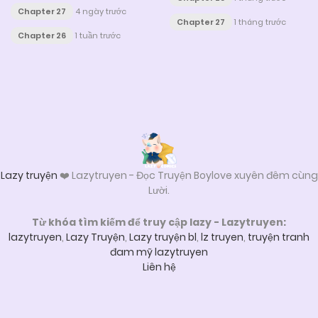
Chapter 27
4 ngày trước
Chapter 27
1 tháng trước
Chapter 26
1 tuần trước
Posts
navigation
Lazy truyện
❤️ Lazytruyen - Đọc Truyện Boylove xuyên đêm cùng
Lười.
Từ khóa tìm kiếm để truy cập lazy - Lazytruyen:
lazytruyen
,
Lazy Truyện
,
Lazy truyện bl
,
lz truyen
,
truyện tranh
đam mỹ lazytruyen
Liên hệ