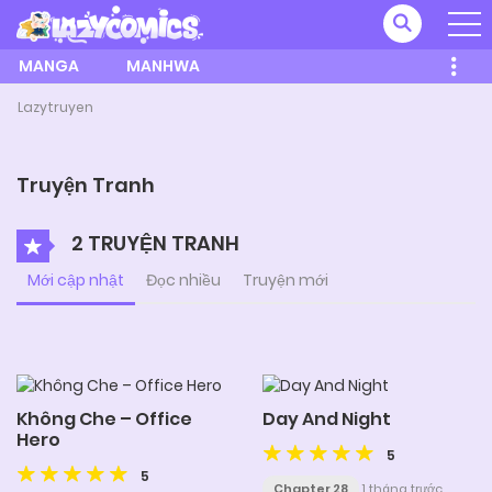
MANGA
MANHWA
Lazytruyen
Truyện Tranh
2 TRUYỆN TRANH
Mới cập nhật
Đọc nhiều
Truyện mới
Không Che – Office
Day And Night
Hero
5
5
Chapter 28
1 tháng trước