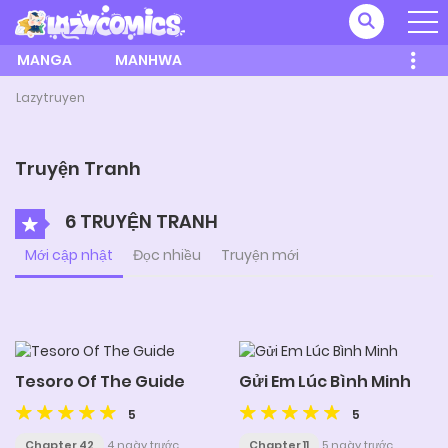
MANGA
MANHWA
Lazytruyen
Truyện Tranh
6 TRUYỆN TRANH
Mới cập nhật
Đọc nhiều
Truyện mới
Tesoro Of The Guide
Gửi Em Lúc Bình Minh
5
5
Chapter 42
4 ngày trước
Chapter 11
5 ngày trước