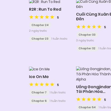
R2R : Run To Red
Cuối Cùng Xuân 
5
Đến
Chapter 24
5
2 ngày trước
Chapter 33
Chapter 23
1 tuần trước
3 ngày trước
Chapter 32
1 tuần tr
Ice On Me
5
Uống Gongjindan
Tôi Phân Hóa
Chapter 7
1 tuần trước
Thành Alpha
5
Chapter 6
1 tuần trước
Chapter 54
1 tuần tr