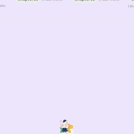
rước
1 t