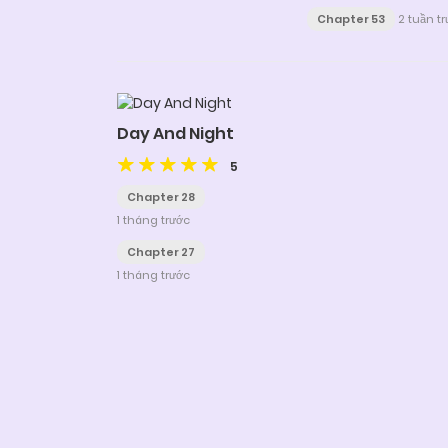
Chapter 53
2 tuần t
Day And Night
5
Chapter 28
1 tháng trước
Chapter 27
1 tháng trước
Posts
navigation