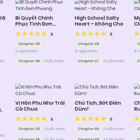
Đã
Bí Quyết Chinh
High School Salty
My
Phục Tình Đơn
Heart – Không Che
Cl
Phương
5
5
Chapter 39
Chapter 28
C
5 ngày trước
6 ngày trước
6 n
ước
Chapter 38
1 tuần trước
Chapter 27
2 tuần trước
C
Vị Hôn Phu Như Trái
Chủ Tịch, Bớt Điên
Ch
Cà Chua
Dùm!
R
,
5
5
Chapter 26
2 tuần trước
Chapter 56
2 tuần trước
C
ước
Chapter 25
3 tuần trước
Chapter 55
3 tuần trước
C