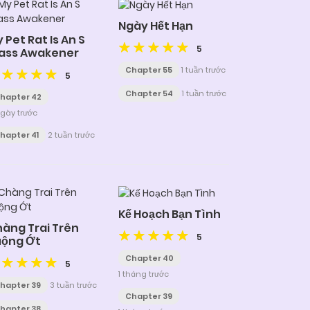
Ngày Hết Hạn
 Pet Rat Is An S
5
ass Awakener
Chapter 55
1 tuần trước
5
Chapter 54
1 tuần trước
hapter 42
gày trước
hapter 41
2 tuần trước
Kế Hoạch Bạn Tình
àng Trai Trên
5
uộng Ớt
Chapter 40
5
1 tháng trước
hapter 39
3 tuần trước
Chapter 39
hapter 38