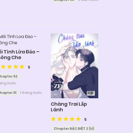
i Tình Lừa Đảo –
hông Che
5
hapter 52
háng trước
hapter 51
1 tháng trước
Chàng Trai Lấp
Lánh
5
Chapter ĐẶC BIỆT 2 (H)