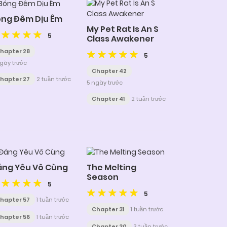
ng Đêm Dịu Êm
My Pet Rat Is An S
5
Class Awakener
hapter 28
5
gày trước
Chapter 42
hapter 27
2 tuần trước
5 ngày trước
Chapter 41
2 tuần trước
áng Yêu Vô Cùng
The Melting
Season
5
5
hapter 57
1 tuần trước
Chapter 31
1 tuần trước
hapter 56
1 tuần trước
Chapter 30
3 tuần trước