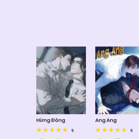
Hừng Đông
Ang Ang
5
5