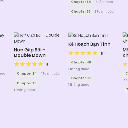
ước
Chapter 54
1 tuần trước
Chapter 53
2 tuần trước
Kế Hoạch Bạn Tình
Hơn Gấp Bội –
Mố
5
Double Down
K
Chapter 40
5
1 tháng trước
rước
Chapter 24
4 tuần trước
C
Chapter 39
1 t
Chapter 23
1 tháng trước
C
1 tháng trước