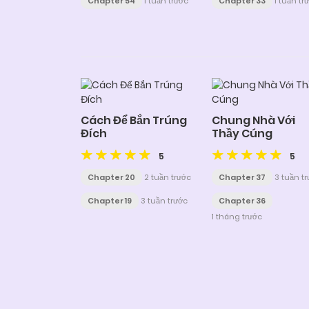
Chapter 54
1 tuần trước
Chapter 33
1 tuần tr
Cách Để Bắn Trúng
Chung Nhà Với
Đích
Thầy Cúng
5
5
Chapter 20
2 tuần trước
Chapter 37
3 tuần t
Chapter 19
3 tuần trước
Chapter 36
1 tháng trước