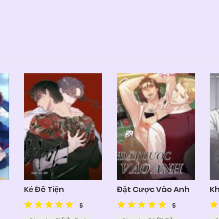
Kẻ Đê Tiện
Đặt Cược Vào Anh
Kh
5
5