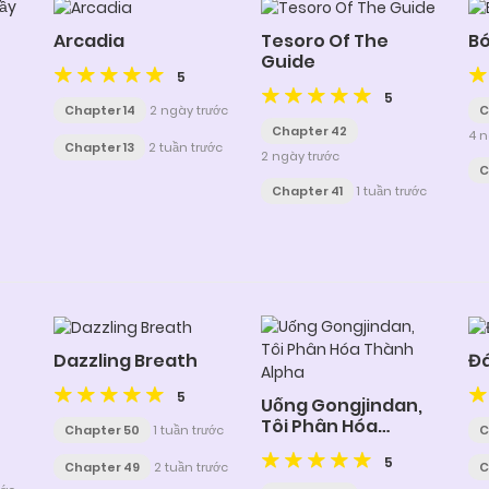
Arcadia
Tesoro Of The
Bó
Guide
5
5
Chapter 14
2 ngày trước
C
Chapter 42
4 n
Chapter 13
2 tuần trước
2 ngày trước
C
Chapter 41
1 tuần trước
Dazzling Breath
Đ
5
Uống Gongjindan,
Tôi Phân Hóa
Chapter 50
1 tuần trước
C
Thành Alpha
5
Chapter 49
2 tuần trước
C