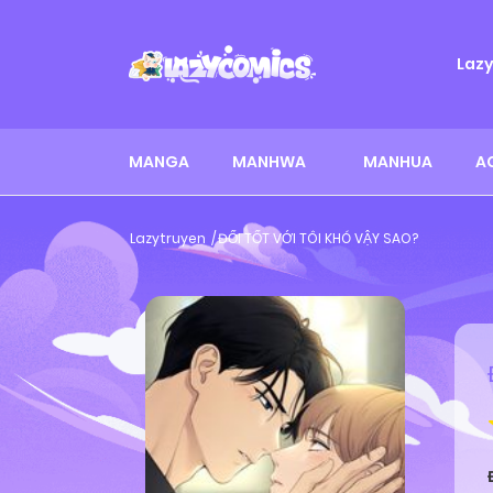
Laz
MANGA
MANHWA
MANHUA
A
Lazytruyen
ĐỐI TỐT VỚI TÔI KHÓ VẬY SAO?