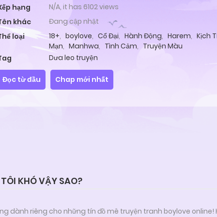
N/A, it has 6102 views
Xếp hạng
Đang cập nhật
Tên khác
18+
,
boylove
,
Cổ Đại
,
Hành Động
,
Harem
,
Kịch T
Thể loại
Mạn
,
Manhwa
,
Tình Cảm
,
Truyện Màu
Dưa leo truyện
Tag
Đọc từ đầu
Chap mới nhất
 TÔI KHÓ VẬY SAO?
ng dành riêng cho những tín đồ mê truyện tranh boylove online!