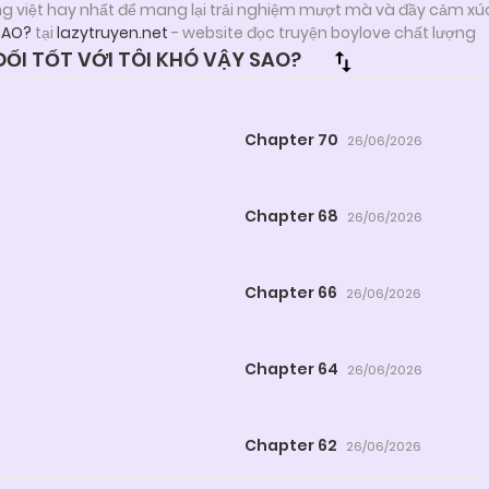
ng việt hay nhất để mang lại trải nghiệm mượt mà và đầy cảm xú
SAO?
tại
lazytruyen.net
- website đọc truyện boylove chất lượng
ỐI TỐT VỚI TÔI KHÓ VẬY SAO?
Chapter 70
26/06/2026
Chapter 68
26/06/2026
Chapter 66
26/06/2026
Chapter 64
26/06/2026
Chapter 62
26/06/2026