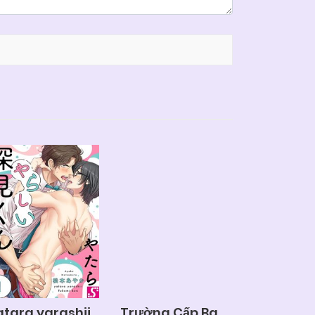
atara yarashii
Trường Cấp Ba