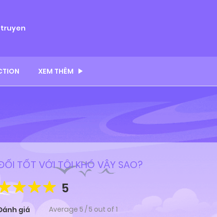
ytruyen
CTION
XEM THÊM
ĐỐI TỐT VỚI TÔI KHÓ VẬY SAO?
5
Average
5
/
5
out of
1
Đánh giá