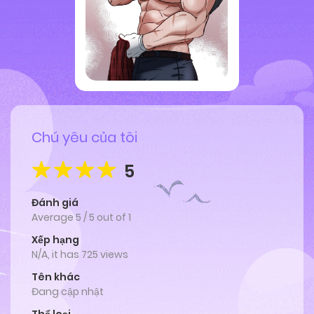
Chú yêu của tôi
5
Đánh giá
Average
5
/
5
out of
1
Xếp hạng
N/A, it has 725 views
Tên khác
Đang cập nhật