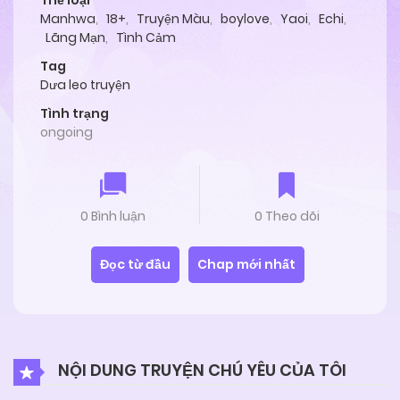
Thể loại
Manhwa
,
18+
,
Truyện Màu
,
boylove
,
Yaoi
,
Echi
,
Lãng Mạn
,
Tình Cảm
Tag
Dưa leo truyện
Tình trạng
ongoing
0 Bình luận
0 Theo dõi
Đọc từ đầu
Chap mới nhất
NỘI DUNG TRUYỆN CHÚ YÊU CỦA TÔI