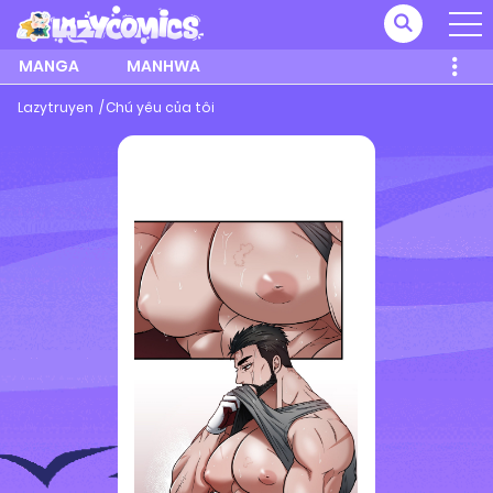
MANGA
MANHWA
Lazytruyen
Chú yêu của tôi