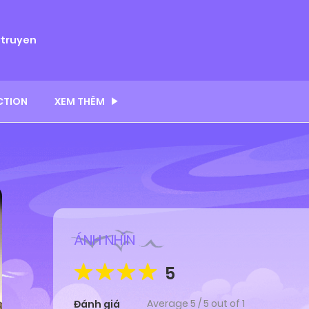
ytruyen
CTION
XEM THÊM
ÁNH NHÌN
5
Average
5
/
5
out of
1
Đánh giá