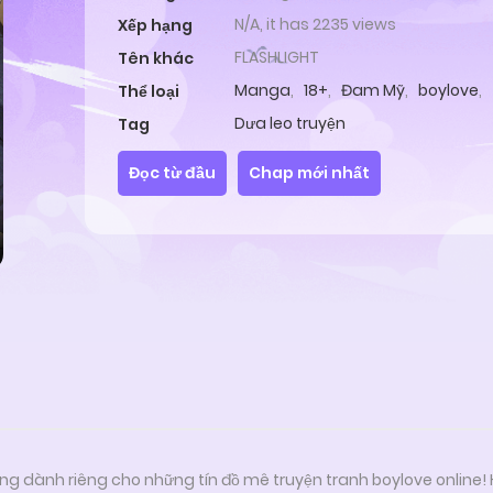
N/A, it has 2235 views
Xếp hạng
FLASHLIGHT
Tên khác
Manga
,
18+
,
Đam Mỹ
,
boylove
,
Thể loại
Dưa leo truyện
Tag
Đọc từ đầu
Chap mới nhất
ng dành riêng cho những tín đồ mê truyện tranh boylove online!