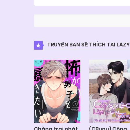
TRUYỆN BẠN SẼ THÍCH TẠI LAZ
Chàng trai nhát
(CBunu) Công