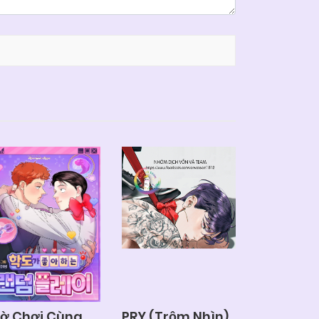
iờ Chơi Cùng
PRY (Trộm Nhìn)