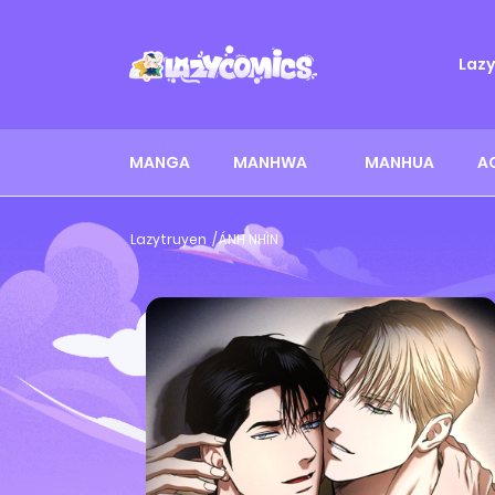
Laz
MANGA
MANHWA
MANHUA
A
Lazytruyen
ÁNH NHÌN