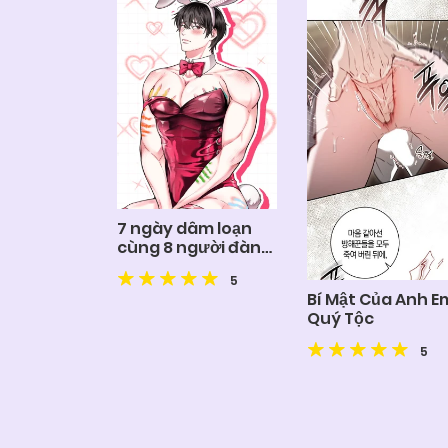
7 ngày dâm loạn
cùng 8 người đàn
ông sexy
5
Bí Mật Của Anh E
Quý Tộc
5