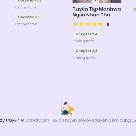
Chapter 73.2
1 tháng trước
Tuyển Tập Manhwa
C
Ngắn Nhân Thú
Chapter 73.1
1 tháng trước
5
Chapter 2.4
1 tháng trước
Chapter 2.3
1 tháng trước
zy truyện
❤️ Lazytruyen - Đọc Truyện Boylove xuyên đêm cùng Lư
Từ khóa tìm kiếm để truy cập lazy - Lazytruyen: