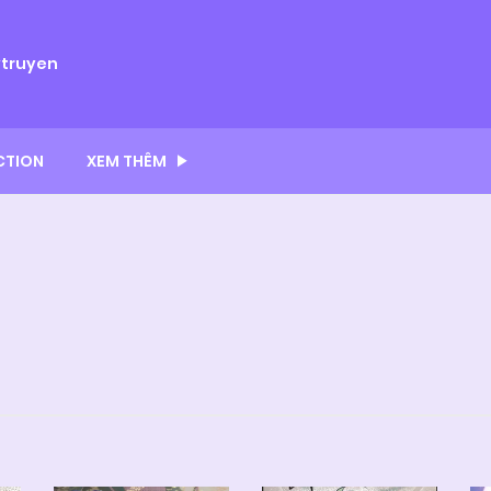
ytruyen
CTION
XEM THÊM