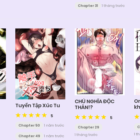
Chapter 31
1 tháng trước
O
CHỦ NGHĨA ĐỘC
Tuyển Tập Xúc Tu
kh
THÂN!?
dấ
5
5
Chapter 50
1 năm trước
C
Chapter 29
1 t
1 tháng trước
Chapter 49
1 năm trước