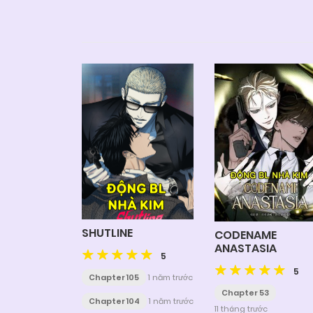
SHUTLINE
CODENAME
ANASTASIA
5
5
Chapter 105
1 năm trước
Chapter 53
Chapter 104
1 năm trước
11 tháng trước