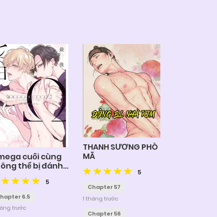
THANH SƯƠNG PHÒ
MÃ
mega cuối cùng
ông thể bị đánh
5
u!!!
5
Chapter 57
hapter 6.5
1 tháng trước
háng trước
Chapter 56