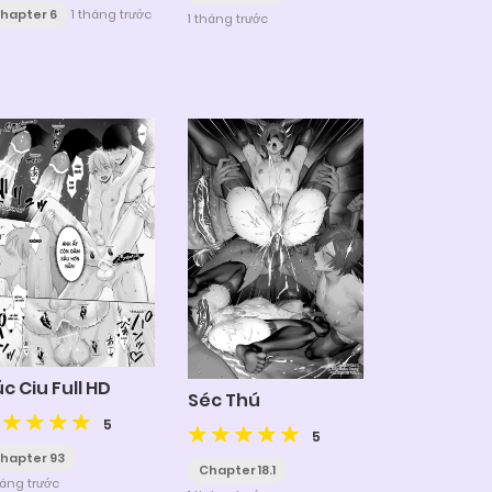
hapter 6
1 tháng trước
1 tháng trước
c Ciu Full HD
Séc Thú
5
5
hapter 93
Chapter 18.1
háng trước