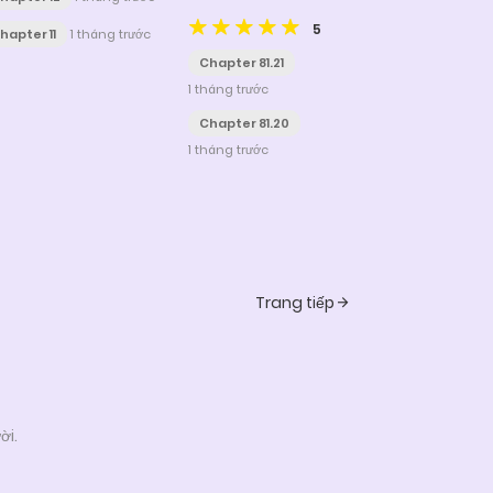
Xuyên Sách
5
hapter 11
1 tháng trước
Chapter 81.21
1 tháng trước
Chapter 81.20
1 tháng trước
Trang tiếp
ời.