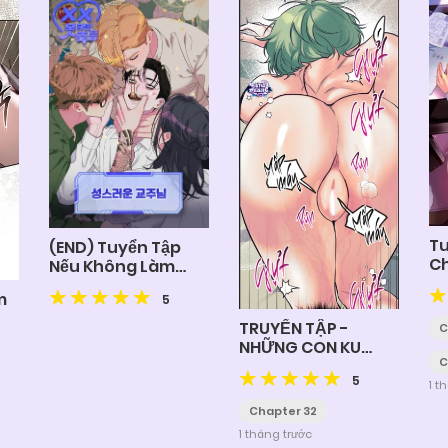
Tu
(END) Tuyển Tập
C
Nếu Không Làm
Tình Sẽ Chết
m
5
TRUYỂN TẬP -
C
NHỮNG CON KU
C
NÚNG NÍNH
5
1 t
Chapter 32
1 tháng trước