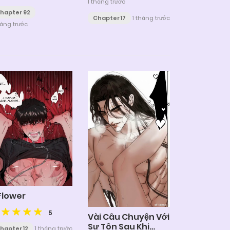
1 tháng trước
hapter 92
Chapter 17
1 tháng trước
háng trước
Flower
5
Vài Câu Chuyện Với
Sư Tôn Sau Khi
hapter 12
1 tháng trước