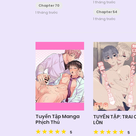
1 tháng trước
Chapter 70
Chapter 54
1 tháng trước
1 tháng trước
Tuyển Tập Manga
TUYỂN TẬP: TRAI 
Phịch Thủ
LỒN
5
5