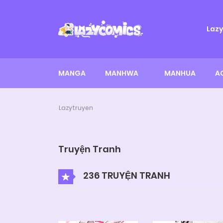
Laz
MANGA
MANHWA
MANHUA
A
Lazytruyen
Truyện Tranh
236 TRUYỆN TRANH