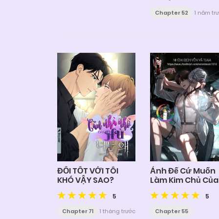
Chapter 52
1 năm tr
Ảnh Đế Cứ Muốn
ĐỐI TỐT VỚI TÔI
Làm Kim Chủ Của
KHÓ VẬY SAO?
Tôi
5
5
Chapter 55
Chapter 71
1 tháng trước