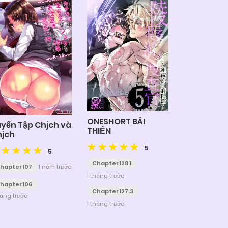
ONESHORT BÁI
yển Tập Chjch và
THIẾN
hjch
5
5
Chapter 128.1
hapter 107
1 năm trước
1 tháng trước
hapter 106
Chapter 127.3
háng trước
1 tháng trước