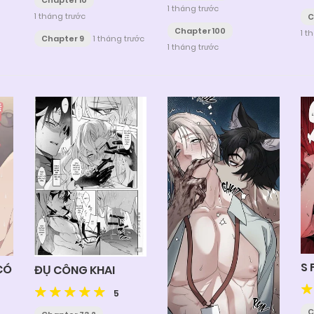
Chapter 10
1 tháng trước
1 tháng trước
C
Chapter 100
1 t
Chapter 9
1 tháng trước
1 tháng trước
S 
CÓ
ĐỤ CÔNG KHAI
5
C