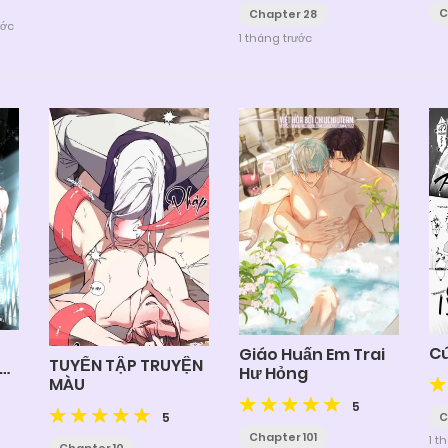
C
Chapter 28
ước
1 tháng trước
Cú
Giáo Huấn Em Trai
TUYỂN TẬP TRUYỆN
Hư Hỏng
MÀU
5
5
C
Chapter 101
1 t