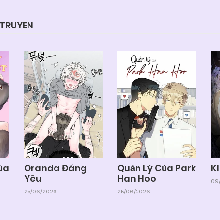
YTRUYEN
của
Oranda Đáng
Quản Lý Của Park
K
Yêu
Han Hoo
09/
25/06/2026
25/06/2026