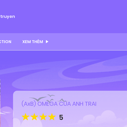
ytruyen
CTION
XEM THÊM
(AxB) OMEGA CỦA ANH TRAI
5