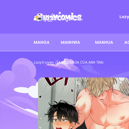
Laz
MANGA
MANHWA
MANHUA
A
Lazytruyen
(AxB) OMEGA CỦA ANH TRAI