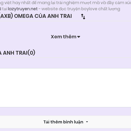
ng việt hay nhất để mang lại trải nghiệm mượt mà và đầy cảm xú
I
tại
lazytruyen.net
- website đọc truyện boylove chất lượng
AXB) OMEGA CỦA ANH TRAI
Xem thêm
A ANH TRAI(
0
)
Tải thêm bình luận