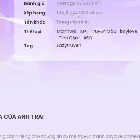
Average
5
/
5
out of
1
Đánh giá
N/A, it has 1323 views
Xếp hạng
Đang cập nhật
Tên khác
Manhwa
,
18+
,
Truyện Màu
,
boylove
,
Thể loại
Tình Cảm
,
ABO
Lazytruyen
Tag
A CỦA ANH TRAI
ng dành riêng cho những tín đồ mê truyện tranh boylove online!