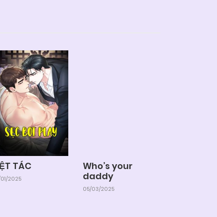
IỆT TÁC
Who’s your
daddy
01/2025
05/03/2025