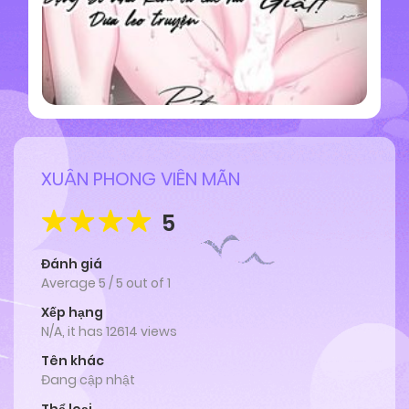
XUÂN PHONG VIÊN MÃN
5
Đánh giá
Average
5
/
5
out of
1
Xếp hạng
N/A, it has 12614 views
Tên khác
Đang cập nhật