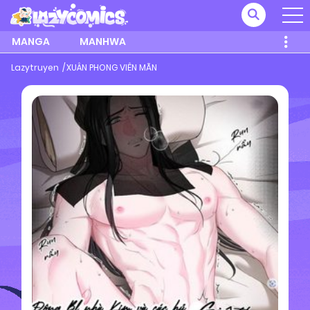
MANGA
MANHWA
Lazytruyen
XUÂN PHONG VIÊN MÃN