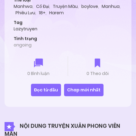
Thể loại
Manhwa
,
Cổ Đại
,
Truyện Màu
,
boylove
,
Manhua
,
Phiêu Lưu
,
18+
,
Harem
Tag
Lazytruyen
Tình trạng
ongoing
0 Bình luận
0 Theo dõi
Đọc từ đầu
Chap mới nhất
NỘI DUNG TRUYỆN XUÂN PHONG VIÊN
MÃN