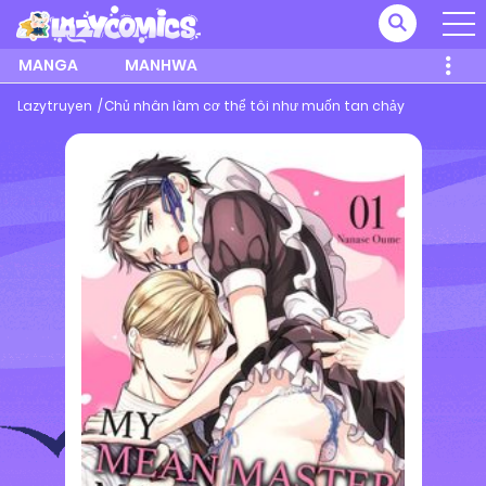
MANGA
MANHWA
Lazytruyen
Chủ nhân làm cơ thể tôi như muốn tan chảy