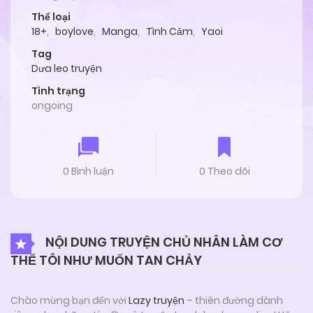
Thể loại
18+
,
boylove
,
Manga
,
Tình Cảm
,
Yaoi
Tag
Dưa leo truyện
Tình trạng
ongoing
0 Bình luận
0 Theo dõi
NỘI DUNG TRUYỆN CHỦ NHÂN LÀM CƠ
THỂ TÔI NHƯ MUỐN TAN CHẢY
Chào mừng bạn đến với
Lazy truyện
– thiên đường dành