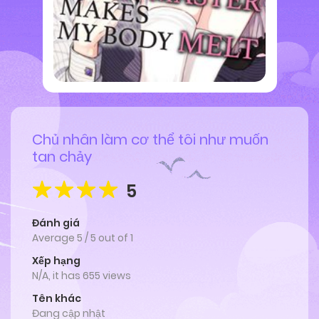
Chủ nhân làm cơ thể tôi như muốn
tan chảy
5
Đánh giá
Average
5
/
5
out of
1
Xếp hạng
N/A, it has 655 views
Tên khác
Đang cập nhật