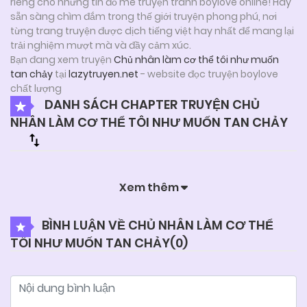
riêng cho những tín đồ mê truyện tranh boylove online! Hãy
sẵn sàng chìm đắm trong thế giới truyện phong phú, nơi
từng trang truyện được dịch tiếng việt hay nhất để mang lại
trải nghiệm mượt mà và đầy cảm xúc.
Bạn đang xem truyện
Chủ nhân làm cơ thể tôi như muốn
tan chảy
tại
lazytruyen.net
- website đọc truyện boylove
chất lượng
DANH SÁCH CHAPTER TRUYỆN CHỦ
NHÂN LÀM CƠ THỂ TÔI NHƯ MUỐN TAN CHẢY
Xem thêm
BÌNH LUẬN VỀ CHỦ NHÂN LÀM CƠ THỂ
TÔI NHƯ MUỐN TAN CHẢY(
0
)