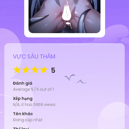
VỰC SÂU THẲM
5
Đánh giá
Average
5
/
5
out of
1
Xếp hạng
N/A, it has 5959 views
Tên khác
Đang cập nhật