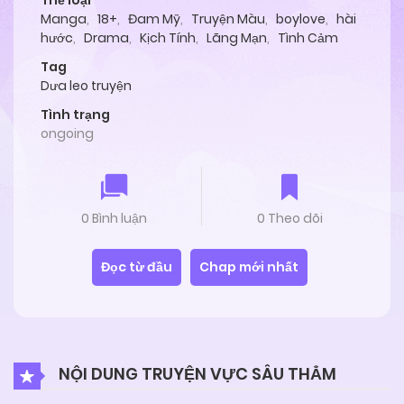
Thể loại
Manga
,
18+
,
Đam Mỹ
,
Truyện Màu
,
boylove
,
hài
hước
,
Drama
,
Kịch Tính
,
Lãng Mạn
,
Tình Cảm
Tag
Dưa leo truyện
Tình trạng
ongoing
0 Bình luận
0 Theo dõi
Đọc từ đầu
Chap mới nhất
NỘI DUNG TRUYỆN VỰC SÂU THẲM