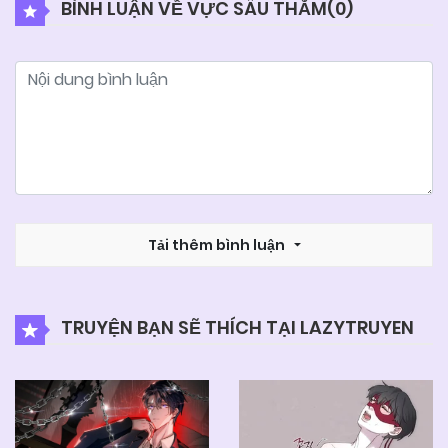
BÌNH LUẬN VỀ VỰC SÂU THẲM(
0
)
10/06/2025
Chapter 45
04/06/2025
Chapter 44
04/06/2025
Chapter 43
04/06/2025
Tải thêm bình luận
Chapter 42
04/06/2025
Chapter 41
TRUYỆN BẠN SẼ THÍCH TẠI LAZYTRUYEN
04/06/2025
Chapter 40