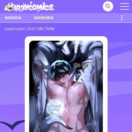
MANGA
MANHWA
Lazytruyen
VỰC SÂU THẲM