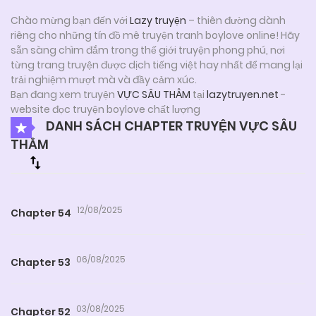
Chào mừng bạn đến với
Lazy truyện
– thiên đường dành
riêng cho những tín đồ mê truyện tranh boylove online! Hãy
sẵn sàng chìm đắm trong thế giới truyện phong phú, nơi
từng trang truyện được dịch tiếng việt hay nhất để mang lại
trải nghiệm mượt mà và đầy cảm xúc.
Bạn đang xem truyện
VỰC SÂU THẲM
tại
lazytruyen.net
-
website đọc truyện boylove chất lượng
DANH SÁCH CHAPTER TRUYỆN VỰC SÂU
THẲM
12/08/2025
Chapter 54
06/08/2025
Chapter 53
03/08/2025
Chapter 52