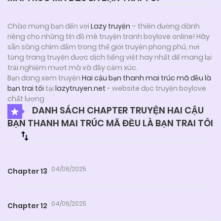
Chào mừng bạn đến với
Lazy truyện
– thiên đường dành
riêng cho những tín đồ mê truyện tranh boylove online! Hãy
sẵn sàng chìm đắm trong thế giới truyện phong phú, nơi
từng trang truyện được dịch tiếng việt hay nhất để mang lại
trải nghiệm mượt mà và đầy cảm xúc.
Bạn đang xem truyện
Hai cậu bạn thanh mai trúc mã đều là
bạn trai tôi
tại
lazytruyen.net
- website đọc truyện boylove
chất lượng
DANH SÁCH CHAPTER TRUYỆN HAI CẬU
BẠN THANH MAI TRÚC MÃ ĐỀU LÀ BẠN TRAI TÔI
04/06/2025
Chapter 13
04/06/2025
Chapter 12