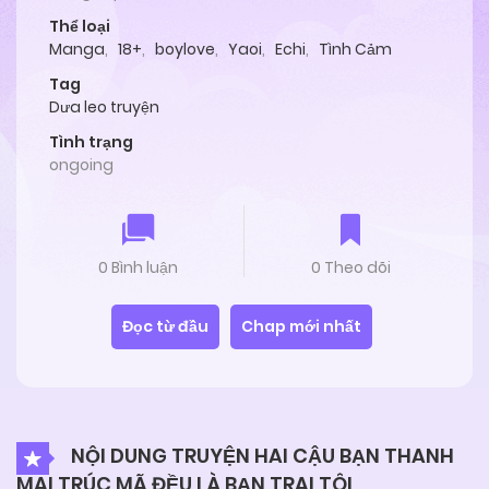
Thể loại
Manga
,
18+
,
boylove
,
Yaoi
,
Echi
,
Tình Cảm
Tag
Dưa leo truyện
Tình trạng
ongoing
0 Bình luận
0 Theo dõi
Đọc từ đầu
Chap mới nhất
NỘI DUNG TRUYỆN HAI CẬU BẠN THANH
MAI TRÚC MÃ ĐỀU LÀ BẠN TRAI TÔI