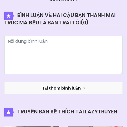
04/06/2025
Chapter 5
BÌNH LUẬN VỀ HAI CẬU BẠN THANH MAI
TRÚC MÃ ĐỀU LÀ BẠN TRAI TÔI(
0
)
04/06/2025
Chapter 4
04/06/2025
Chapter 3
04/06/2025
Chapter 2
04/06/2025
Chapter 1
Tải thêm bình luận
TRUYỆN BẠN SẼ THÍCH TẠI LAZYTRUYEN