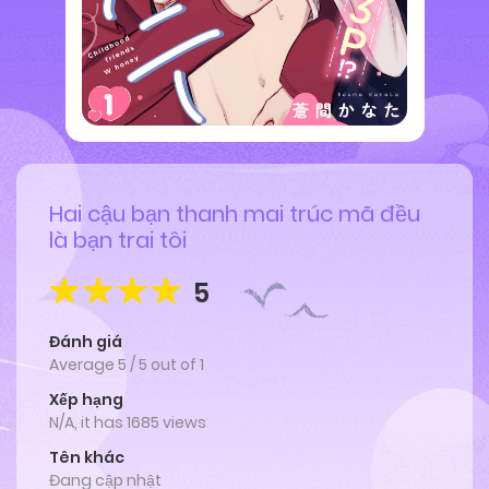
Hai cậu bạn thanh mai trúc mã đều
là bạn trai tôi
5
Đánh giá
Average
5
/
5
out of
1
Xếp hạng
N/A, it has 1685 views
Tên khác
Đang cập nhật