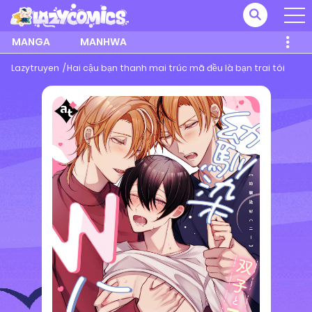
MANGA
MANHWA
Lazytruyen
Hai cậu bạn thanh mai trúc mã đều là bạn trai tôi