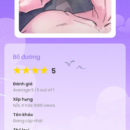
Bố đường
5
Đánh giá
Average
5
/
5
out of
1
Xếp hạng
N/A, it has 1066 views
Tên khác
Đang cập nhật