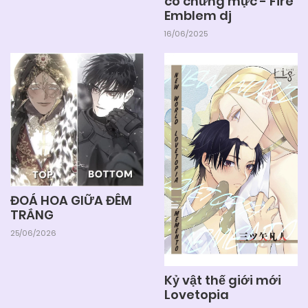
có chừng mực - Fire
Emblem dj
16/06/2025
ĐOÁ HOA GIỮA ĐÊM
TRẮNG
25/06/2026
Kỷ vật thế giới mới
Lovetopia