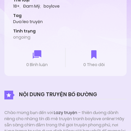
Thể loại
18+
,
Đam Mỹ
,
boylove
Tag
Dưa leo truyện
Tình trạng
ongoing
0 Bình luận
0 Theo dõi
NỘI DUNG TRUYỆN BỐ ĐƯỜNG
Chào mừng bạn đến với
Lazy truyện
– thiên đường dành
riêng cho những tín đồ mê truyện tranh boylove online! Hãy
sẵn sàng chìm đắm trong thế giới truyện phong phú, nơi
từng trang truyện được dịch tiếng việt hay nhất để mang lại