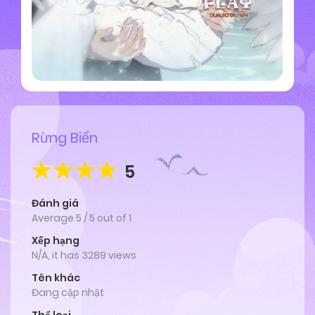
Rừng Biển
5
Đánh giá
Average
5
/
5
out of
1
Xếp hạng
N/A, it has 3289 views
Tên khác
Đang cập nhật