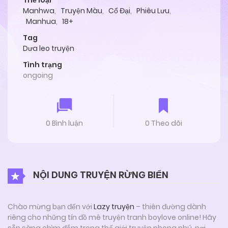
Thể loại
Manhwa
,
Truyện Màu
,
Cổ Đại
,
Phiêu Lưu
,
Manhua
,
18+
Tag
Dưa leo truyện
Tình trạng
ongoing
0 Bình luận
0 Theo dõi
NỘI DUNG TRUYỆN RỪNG BIỂN
Chào mừng bạn đến với
Lazy truyện
– thiên đường dành
riêng cho những tín đồ mê truyện tranh boylove online! Hãy
sẵn sàng chìm đắm trong thế giới truyện phong phú, nơi