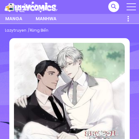
MANGA
MANHWA
Lazytruyen
Rừng Biển