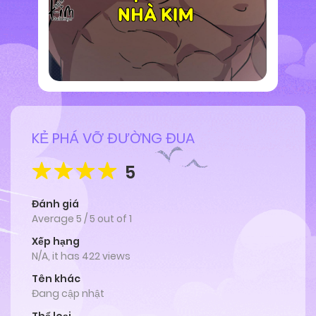
KẺ PHÁ VỠ ĐƯỜNG ĐUA
5
Đánh giá
Average
5
/
5
out of
1
Xếp hạng
N/A, it has 422 views
Tên khác
Đang cập nhật