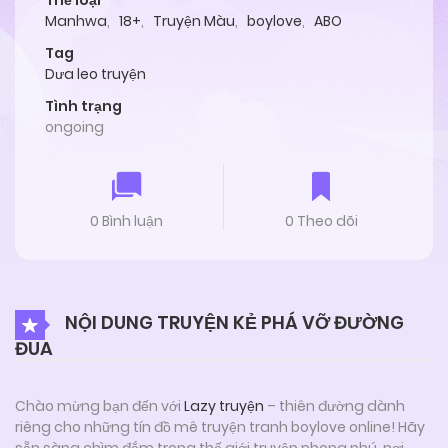
Thể loại
Manhwa
,
18+
,
Truyện Màu
,
boylove
,
ABO
Tag
Dưa leo truyện
Tình trạng
ongoing
0 Bình luận
0 Theo dõi
NỘI DUNG TRUYỆN KẺ PHÁ VỠ ĐƯỜNG
ĐUA
Chào mừng bạn đến với
Lazy truyện
– thiên đường dành
riêng cho những tín đồ mê truyện tranh boylove online! Hãy
sẵn sàng chìm đắm trong thế giới truyện phong phú, nơi