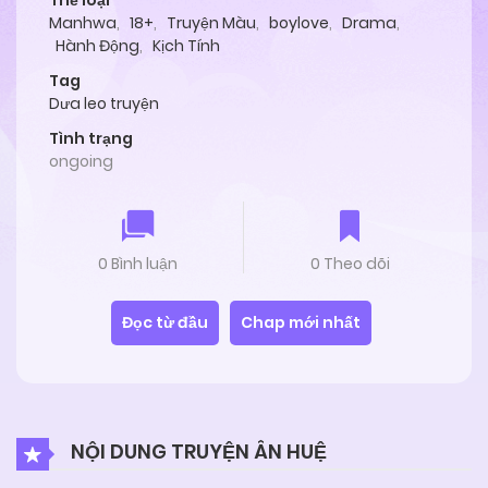
Thể loại
Manhwa
,
18+
,
Truyện Màu
,
boylove
,
Drama
,
Hành Động
,
Kịch Tính
Tag
Dưa leo truyện
Tình trạng
ongoing
0 Bình luận
0 Theo dõi
Đọc từ đầu
Chap mới nhất
NỘI DUNG TRUYỆN ÂN HUỆ