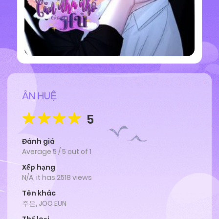
ÂN HUỆ
5
Đánh giá
Average
5
/
5
out of
1
Xếp hạng
N/A, it has 2518 views
Tên khác
주은, JOO EUN