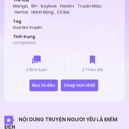
Thể loại
Manga
,
18+
,
boylove
,
Harem
,
Truyện Màu
,
Hentai
,
Hành Động
,
Cổ Đại
Tag
Dưa leo truyện
Tình trạng
completed
0 Bình luận
0 Theo dõi
Đọc từ đầu
Chap mới nhất
NỘI DUNG TRUYỆN NGƯỜI YÊU LÀ ĐIỂM
ĐẾN