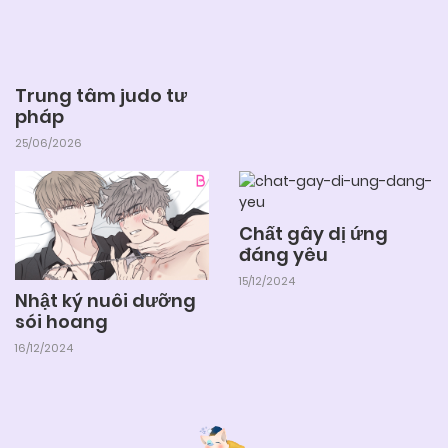
Trung tâm judo tư
pháp
25/06/2026
Chất gây dị ứng
đáng yêu
15/12/2024
Nhật ký nuôi dưỡng
sói hoang
16/12/2024