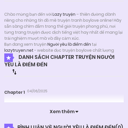
Chào mừng bạn đến với
Lazy truyện
– thiên đường dành
riêng cho những tín đồ mê truyện tranh boylove online! Hãy
sẵn sàng chìm đắm trong thế giới truyện phong phú, nơi
từng trang truyện được dịch tiếng việt hay nhất để mang lại
trải nghiệm mượt mà và đầy cảm xúc.
Bạn đang xem truyện
Người yêu là điểm đến
tại
lazytruyen.net
- website đọc truyện boylove chất lượng
DANH SÁCH CHAPTER TRUYỆN NGƯỜI
YÊU LÀ ĐIỂM ĐẾN
04/06/2025
Chapter 1
Xem thêm
BÌNH LUẬN VỀ NGƯỜI YÊU LÀ ĐIỂM ĐẾN(
0
)