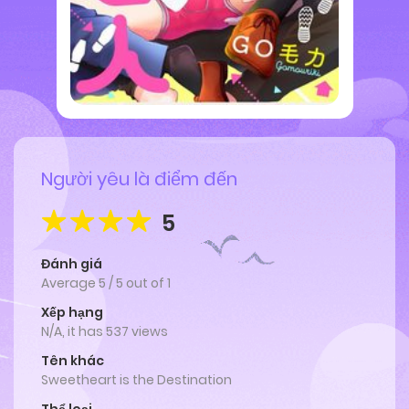
Người yêu là điểm đến
5
Đánh giá
Average
5
/
5
out of
1
Xếp hạng
N/A, it has 537 views
Tên khác
Sweetheart is the Destination