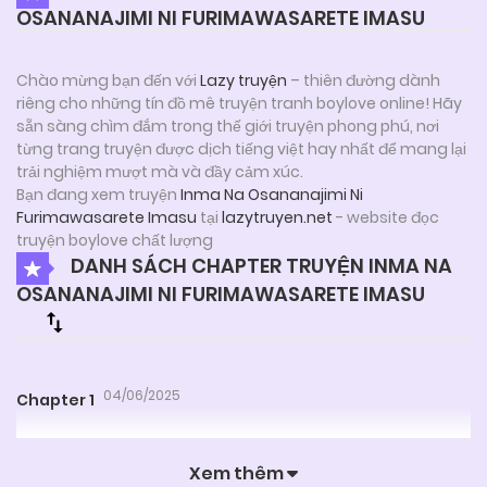
OSANANAJIMI NI FURIMAWASARETE IMASU
Chào mừng bạn đến với
Lazy truyện
– thiên đường dành
riêng cho những tín đồ mê truyện tranh boylove online! Hãy
sẵn sàng chìm đắm trong thế giới truyện phong phú, nơi
từng trang truyện được dịch tiếng việt hay nhất để mang lại
trải nghiệm mượt mà và đầy cảm xúc.
Bạn đang xem truyện
Inma Na Osananajimi Ni
Furimawasarete Imasu
tại
lazytruyen.net
- website đọc
truyện boylove chất lượng
DANH SÁCH CHAPTER TRUYỆN INMA NA
OSANANAJIMI NI FURIMAWASARETE IMASU
04/06/2025
Chapter 1
Xem thêm