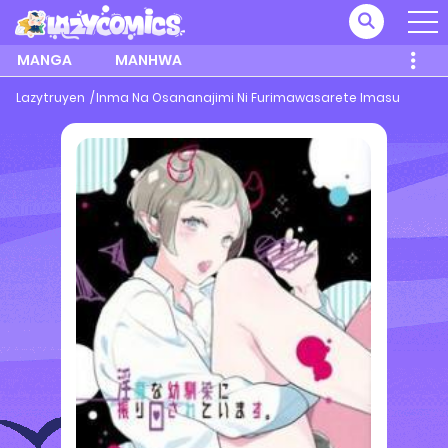
MANGA
MANHWA
Lazytruyen
Inma Na Osananajimi Ni Furimawasarete Imasu