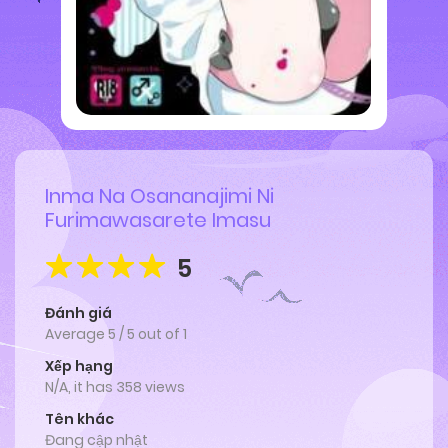
Inma Na Osananajimi Ni
Furimawasarete Imasu
5
Đánh giá
Average
5
/
5
out of
1
Xếp hạng
N/A, it has 358 views
Tên khác
Đang cập nhật