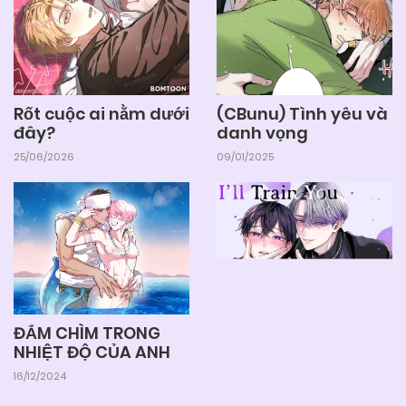
Rốt cuộc ai nằm dưới
(CBunu) Tình yêu và
đây?
danh vọng
25/06/2026
09/01/2025
ĐẮM CHÌM TRONG
NHIỆT ĐỘ CỦA ANH
16/12/2024