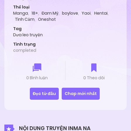
Thể loại
Manga
,
18+
,
Đam Mỹ
,
boylove
,
Yaoi
,
Hentai
,
Tình Cảm
,
Oneshot
Tag
Dưa leo truyện
Tình trạng
completed
0 Bình luận
0 Theo dõi
Đọc từ đầu
Chap mới nhất
NỘI DUNG TRUYỆN INMA NA