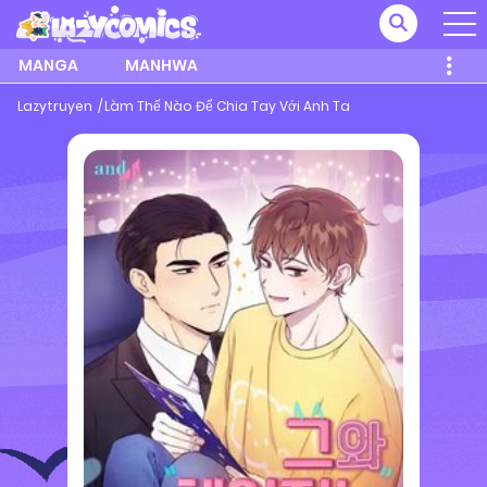
MANGA
MANHWA
Lazytruyen
Làm Thế Nào Để Chia Tay Với Anh Ta