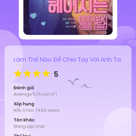
Làm Thế Nào Để Chia Tay Với Anh Ta
5
Đánh giá
Average
5
/
5
out of
1
Xếp hạng
N/A, it has 7434 views
Tên khác
Đang cập nhật