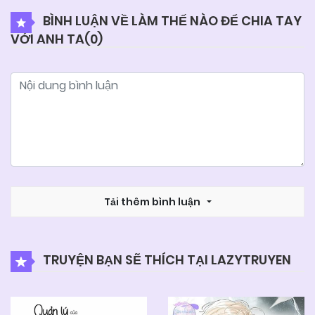
BÌNH LUẬN VỀ LÀM THẾ NÀO ĐỂ CHIA TAY
VỚI ANH TA(
0
)
04/06/2025
Chapter 61
04/06/2025
Chapter 60
04/06/2025
Chapter 59
04/06/2025
Chapter 58
Tải thêm bình luận
04/06/2025
Chapter 57
TRUYỆN BẠN SẼ THÍCH TẠI LAZYTRUYEN
04/06/2025
Chapter 56