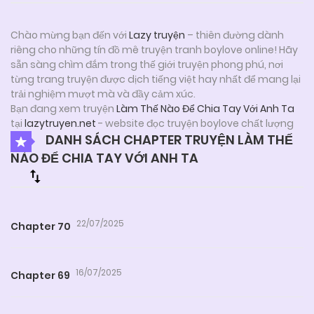
Chào mừng bạn đến với
Lazy truyện
– thiên đường dành
riêng cho những tín đồ mê truyện tranh boylove online! Hãy
sẵn sàng chìm đắm trong thế giới truyện phong phú, nơi
từng trang truyện được dịch tiếng việt hay nhất để mang lại
trải nghiệm mượt mà và đầy cảm xúc.
Bạn đang xem truyện
Làm Thế Nào Để Chia Tay Với Anh Ta
tại
lazytruyen.net
- website đọc truyện boylove chất lượng
DANH SÁCH CHAPTER TRUYỆN LÀM THẾ
NÀO ĐỂ CHIA TAY VỚI ANH TA
22/07/2025
Chapter 70
16/07/2025
Chapter 69