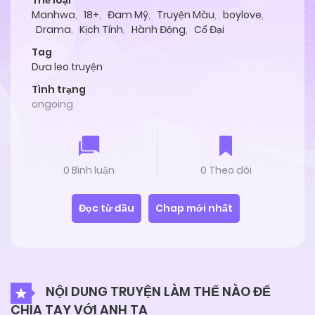
Thể loại
Manhwa
,
18+
,
Đam Mỹ
,
Truyện Màu
,
boylove
,
Drama
,
Kịch Tính
,
Hành Động
,
Cổ Đại
Tag
Dưa leo truyện
Tình trạng
ongoing
0 Bình luận
0 Theo dõi
Đọc từ đầu
Chap mới nhất
NỘI DUNG TRUYỆN LÀM THẾ NÀO ĐỂ
CHIA TAY VỚI ANH TA