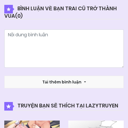
BÌNH LUẬN VỀ BẠN TRAI CŨ TRỞ THÀNH
VUA(
0
)
04/06/2025
Chapter 94
04/06/2025
Chapter 93
04/06/2025
Chapter 92
04/06/2025
Chapter 91
Tải thêm bình luận
04/06/2025
Chapter 90
TRUYỆN BẠN SẼ THÍCH TẠI LAZYTRUYEN
04/06/2025
Chapter 89