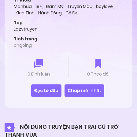
Thể loại
Manhua
,
18+
,
Đam Mỹ
,
Truyện Màu
,
boylove
,
Kịch Tính
,
Hành Động
,
Cổ Đại
Tag
Lazytruyen
Tình trạng
ongoing
0 Bình luận
0 Theo dõi
Đọc từ đầu
Chap mới nhất
NỘI DUNG TRUYỆN BẠN TRAI CŨ TRỞ
THÀNH VUA