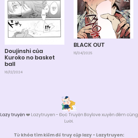
04/06/2025
Chapter 75
04/06/2025
Chapter 74
BLACK OUT
Doujinshi của
15/04/2025
04/06/2025
Chapter 73
Kuroko no basket
ball
16/12/2024
04/06/2025
Chapter 72
04/06/2025
Chapter 71
Lazy truyện
❤️ Lazytruyen - Đọc Truyện Boylove xuyên đêm cùng
04/06/2025
Chapter 70
Lười.
Từ khóa tìm kiếm để truy cập lazy - Lazytruyen: