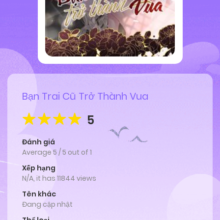
Bạn Trai Cũ Trở Thành Vua
5
Đánh giá
Average
5
/
5
out of
1
Xếp hạng
N/A, it has 11844 views
Tên khác
Đang cập nhật