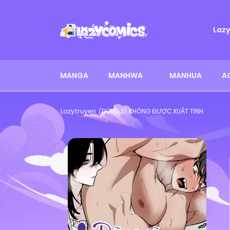
Laz
MANGA
MANHWA
MANHUA
A
Lazytruyen
DŨNG SĨ, KHÔNG ĐƯỢC XUẤT TINH