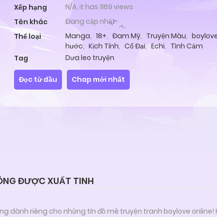
N/A, it has 1169 views
Xếp hạng
Đang cập nhật
Tên khác
Manga
,
18+
,
Đam Mỹ
,
Truyện Màu
,
boylov
Thể loại
hước
,
Kịch Tính
,
Cổ Đại
,
Echi
,
Tình Cảm
Dưa leo truyện
Tag
Đọc từ đầu
Chap mới nhất
HÔNG ĐƯỢC XUẤT TINH
ng dành riêng cho những tín đồ mê truyện tranh boylove online!