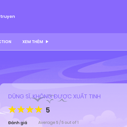
ytruyen
CTION
XEM THÊM
DŨNG SĨ, KHÔNG ĐƯỢC XUẤT TINH
5
Average
5
/
5
out of
1
Đánh giá