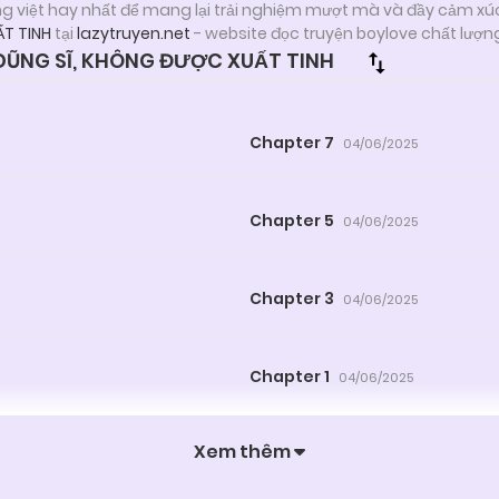
ng việt hay nhất để mang lại trải nghiệm mượt mà và đầy cảm xú
T TINH
tại
lazytruyen.net
- website đọc truyện boylove chất lượn
ŨNG SĨ, KHÔNG ĐƯỢC XUẤT TINH
Chapter 7
04/06/2025
Chapter 5
04/06/2025
Chapter 3
04/06/2025
Chapter 1
04/06/2025
Xem thêm