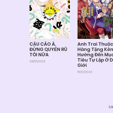
CẬU CÁO À,
Anh Trai Thuộc
ĐỪNG QUYẾN RŨ
Hàng Tặng Kè
TÔI NỮA
Hướng Đến Mụ
Tiêu Tự Lập Ở D
08/01/2025
Giới
16/12/2024
La