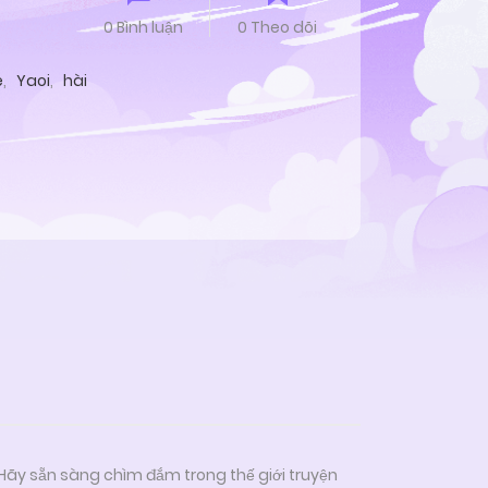
0 Bình luận
0 Theo dõi
e
,
Yaoi
,
hài
 Hãy sẵn sàng chìm đắm trong thế giới truyện