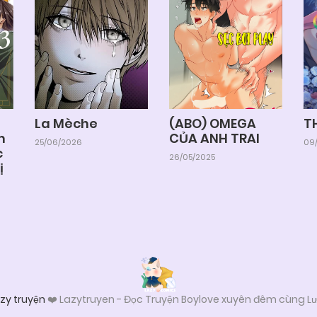
La Mèche
(ABO) OMEGA
T
m
CỦA ANH TRAI
25/06/2026
09/
c
26/05/2025
ị
zy truyện
❤️ Lazytruyen - Đọc Truyện Boylove xuyên đêm cùng Lư