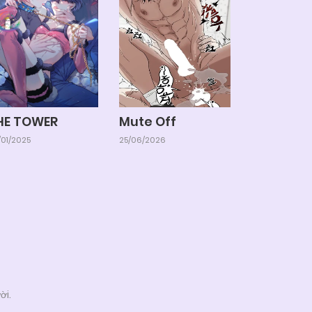
HE TOWER
Mute Off
01/2025
25/06/2026
ời.