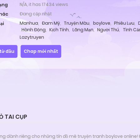
N/A, it has 17434 views
ạng
Đang cập nhật
khác
Manhua
,
Đam Mỹ
,
Truyện Màu
,
boylove
,
Phiêu Lưu
,
ại
Hành Động
,
Kịch Tính
,
Lãng Mạn
,
Người Thú
,
Tình C
Lazytruyen
từ đầu
Chap mới nhất
Ỏ TAI CỤP
ng dành riêng cho những tín đồ mê truyện tranh boylove online!