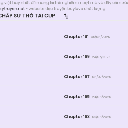
ng việt hay nhất để mang lại trải nghiệm mượt mà và đầy cảm xú
zytruyen.net
- website đọc truyện boylove chất lượng
HẤP SỰ THỎ TAI CỤP
Chapter 161
05/08/2025
Chapter 159
23/07/2025
Chapter 157
08/07/2025
Chapter 155
24/06/2025
Chapter 153
05/06/2025