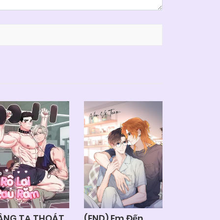
ÂNG TẠ THOÁT
(END) Em Đến