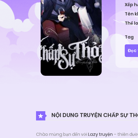
Xếp h
Tên 
Thể lo
Tag
Đọc 
NỘI DUNG TRUYỆN CHẤP SỰ TH
Chào mừng bạn đến với
Lazy truyện
– thiên đườ