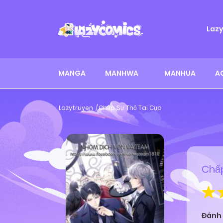
Laz
MANGA
MANHWA
MANHUA
A
Lazytruyen
Chấp Sự Thỏ Tai Cụp
Chấp
Đánh 