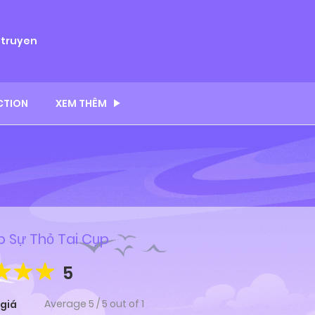
ytruyen
CTION
XEM THÊM
 Sự Thỏ Tai Cụp
5
Average
5
/
5
out of
1
giá