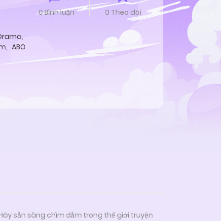
0 Bình luận
0 Theo dõi
Drama
,
ảm
,
ABO
 Hãy sẵn sàng chìm đắm trong thế giới truyện