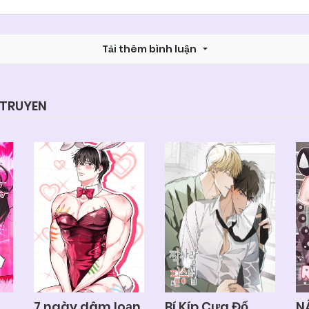
Chapter 139
05/06/2025
Tải thêm bình luận
Chapter 137
05/06/2025
Chapter 135
05/06/2025
YTRUYEN
Chapter 133
05/06/2025
Chapter 131.2
05/06/2025
Chapter 131
05/06/2025
Chapter 129
05/06/2025
7 ngày dâm loạn
Bí Kíp Cưa Đổ
N