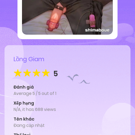
Lồng Giam
5
Đánh giá
Average
5
/
5
out of
1
Xếp hạng
N/A, it has 688 views
Tên khác
Đang cập nhật