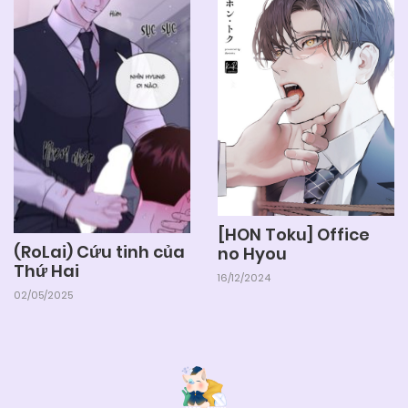
[HON Toku] Office
(RoLai) Cứu tinh của
no Hyou
Thứ Hai
16/12/2024
02/05/2025