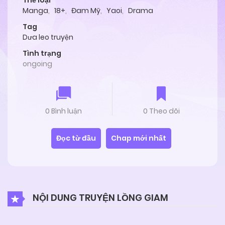
Thể loại
Manga
,
18+
,
Đam Mỹ
,
Yaoi
,
Drama
Tag
Dưa leo truyện
Tình trạng
ongoing
0 Bình luận
0 Theo dõi
Đọc từ đầu
Chap mới nhất
NỘI DUNG TRUYỆN LỒNG GIAM