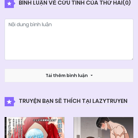
BÌNH LUẬN VỀ CỨU TINH CỦA THỨ HAI(
0
)
25/06/2026
Chapter 80 (H)
25/06/2026
Chapter 79
25/06/2026
Chapter 79
25/06/2026
Tải thêm bình luận
Chapter 78
25/06/2026
Chapter 77
TRUYỆN BẠN SẼ THÍCH TẠI LAZYTRUYEN
25/06/2026
Chapter 77