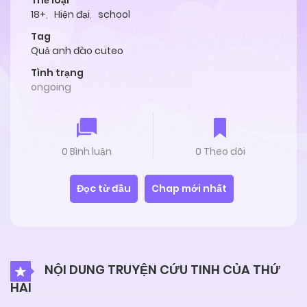
Thể loại
18+
,
Hiện đại
,
school
Tag
Quả anh đào cuteo
Tình trạng
ongoing
0 Bình luận
0 Theo dõi
Đọc từ đầu
Chap mới nhất
NỘI DUNG TRUYỆN CỨU TINH CỦA THỨ
HAI