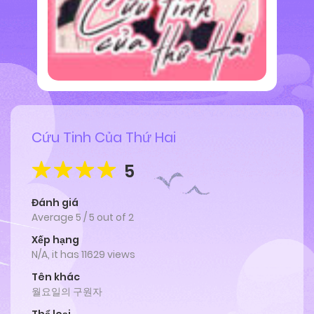
Cứu Tinh Của Thứ Hai
5
Đánh giá
Average
5
/
5
out of
2
Xếp hạng
N/A, it has 11629 views
Tên khác
월요일의 구원자