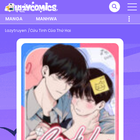
MANGA
MANHWA
Lazytruyen
Cứu Tinh Của Thứ Hai