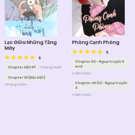
Lạc Giữa Những Tầng
Phòng Cạnh Phòng
Mây
5
5
Chapter 50 - Ngoại truyện 5
end
Chapter HẬU KỲ
1 tháng trước
1 năm trước
Chapter 131 (Đặc biệt)
Chapter 49 (H) - Ngoại truyện
1 tháng trước
4
1 năm trước
Posts
navigation