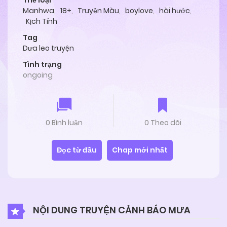
Thể loại
Manhwa
,
18+
,
Truyện Màu
,
boylove
,
hài hước
,
Kịch Tính
Tag
Dưa leo truyện
Tình trạng
ongoing
0 Bình luận
0 Theo dõi
Đọc từ đầu
Chap mới nhất
NỘI DUNG TRUYỆN CẢNH BÁO MƯA