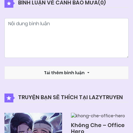
BÌNH LUẬN VỀ CẢNH BÁO MƯA(
0
)
04/06/2025
Chapter 21
04/06/2025
Chapter 20
04/06/2025
Chapter 19
04/06/2025
Tải thêm bình luận
Chapter 18
04/06/2025
Chapter 17
TRUYỆN BẠN SẼ THÍCH TẠI LAZYTRUYEN
04/06/2025
Chapter 16
Không Che – Office
Hero