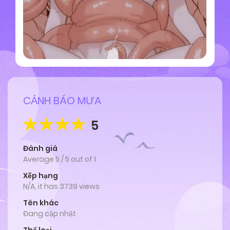
CẢNH BÁO MƯA
5
Đánh giá
Average
5
/
5
out of
1
Xếp hạng
N/A, it has 3739 views
Tên khác
Đang cập nhật