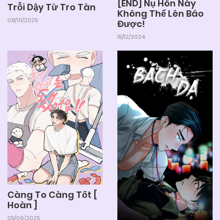
[END] Nụ Hôn Này
Trỗi Dậy Từ Tro Tàn
Không Thể Lên Báo
08/01/2025
Được!
15/12/2024
Càng To Càng Tốt [
Hoàn ]
05/06/2025