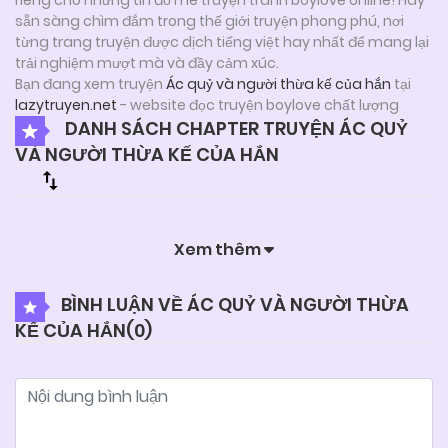
sẵn sàng chìm đắm trong thế giới truyện phong phú, nơi
từng trang truyện được dịch tiếng việt hay nhất để mang lại
trải nghiệm mượt mà và đầy cảm xúc.
Bạn đang xem truyện
Ác quỷ và người thừa kế của hắn
tại
lazytruyen.net
- website đọc truyện boylove chất lượng
DANH SÁCH CHAPTER TRUYỆN ÁC QUỶ
VÀ NGƯỜI THỪA KẾ CỦA HẮN
Xem thêm
BÌNH LUẬN VỀ ÁC QUỶ VÀ NGƯỜI THỪA
KẾ CỦA HẮN(
0
)