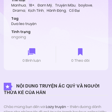
Thể loại
Manhua
,
18+
,
Đam Mỹ
,
Truyện Màu
,
boylove
,
Drama
,
Kịch Tính
,
Hành Động
,
Cổ Đại
Tag
Dưa leo truyện
Tình trạng
ongoing
0 Bình luận
0 Theo dõi
NỘI DUNG TRUYỆN ÁC QUỶ VÀ NGƯỜI
THỪA KẾ CỦA HẮN
Chào mừng bạn đến với
Lazy truyện
– thiên đường dành
riêng cho những tín đồ mê truyện tranh boylove online! Hãy