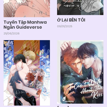
Ở LẠI BÊN TÔI
Tuyển Tập Manhwa
Ngắn Guideverse
09/01/2025
25/06/2026