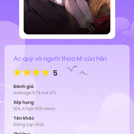
Ác quỷ và người thừa kế của hắn
5
Đánh giá
Average
5
/
5
out of
1
Xếp hạng
N/A, it has 1109 views
Tên khác
Đang cập nhật