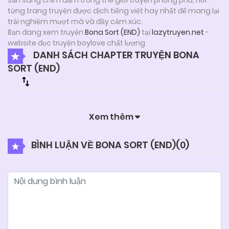
từng trang truyện được dịch tiếng việt hay nhất để mang lại
trải nghiệm mượt mà và đầy cảm xúc.
Bạn đang xem truyện
Bona Sort (END)
tại
lazytruyen.net
-
website đọc truyện boylove chất lượng
DANH SÁCH CHAPTER TRUYỆN BONA
SORT (END)
Xem thêm
BÌNH LUẬN VỀ BONA SORT (END)(
0
)