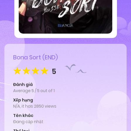
Bona Sort (END)
5
Đánh giá
Average
5
/
5
out of
1
Xếp hạng
N/A, it has 2850 views
Tên khác
Đang cập nhật