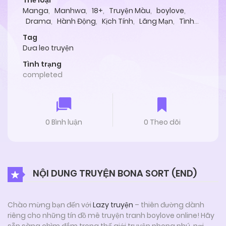
Thể loại
Manga
,
Manhwa
,
18+
,
Truyện Màu
,
boylove
,
Drama
,
Hành Động
,
Kịch Tính
,
Lãng Mạn
,
Tình
Cảm
Tag
Dưa leo truyện
Tình trạng
completed
0 Bình luận
0 Theo dõi
NỘI DUNG TRUYỆN BONA SORT (END)
Chào mừng bạn đến với
Lazy truyện
– thiên đường dành
riêng cho những tín đồ mê truyện tranh boylove online! Hãy
sẵn sàng chìm đắm trong thế giới truyện phong phú, nơi