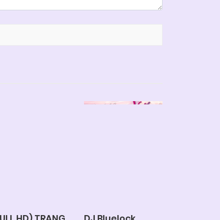
FULL HD) TRANG
DJ Bluelock