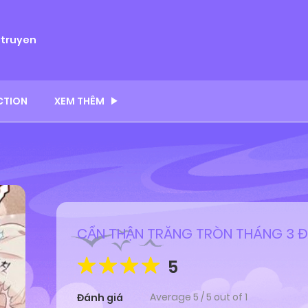
ytruyen
CTION
XEM THÊM
CẨN THẬN TRĂNG TRÒN THÁNG 3 
5
Average
5
/
5
out of
1
Đánh giá