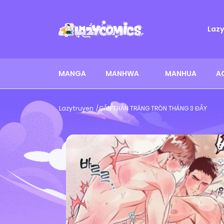
Laz
MANGA
MANHWA
MANHUA
A
Lazytruyen
CẨN THẬN TRĂNG TRÒN THÁNG 3 ĐẤY