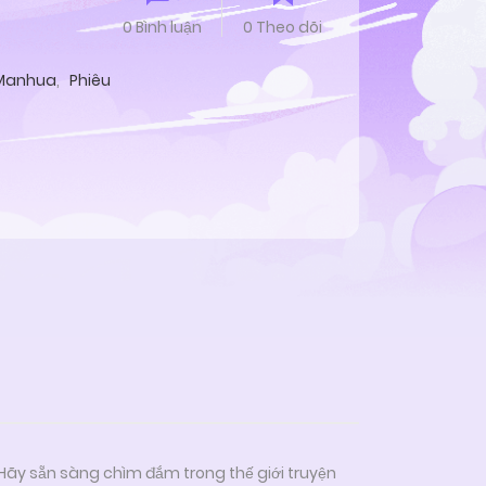
0 Bình luận
0 Theo dõi
Manhua
,
Phiêu
 Hãy sẵn sàng chìm đắm trong thế giới truyện