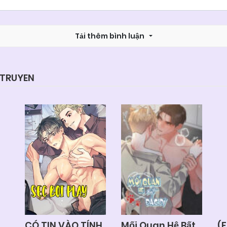
Chapter 77
25/06/2026
Tải thêm bình luận
Chapter 75
25/06/2026
Chapter 73
25/06/2026
YTRUYEN
Chapter 71
25/06/2026
Chapter 69
25/06/2026
Chapter 67
25/06/2026
Chapter 65
25/06/2026
CÓ TIN VÀO TÍNH
Mối Quan Hệ Bất
(