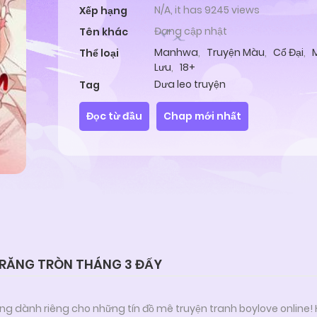
N/A, it has 9245 views
Xếp hạng
Đang cập nhật
Tên khác
Manhwa
,
Truyện Màu
,
Cổ Đại
,
Thể loại
Lưu
,
18+
Dưa leo truyện
Tag
Đọc từ đầu
Chap mới nhất
RĂNG TRÒN THÁNG 3 ĐẤY
ng dành riêng cho những tín đồ mê truyện tranh boylove online!