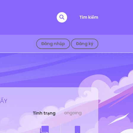
Tìm kiếm
Đăng nhập
Đăng ký
ĐẤY
ongoing
Tình trạng