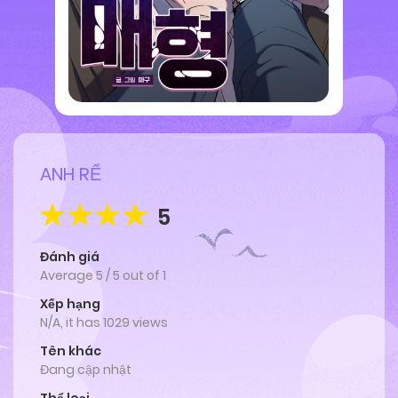
ANH RỂ
5
Đánh giá
Average
5
/
5
out of
1
Xếp hạng
N/A, it has 1029 views
Tên khác
Đang cập nhật