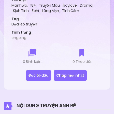
Thể loại
Manhwa
,
18+
,
Truyện Màu
,
boylove
,
Drama
,
Kịch Tính
,
Echi
,
Lãng Mạn
,
Tình Cảm
Tag
Dưa leo truyện
Tình trạng
ongoing
0 Bình luận
0 Theo dõi
Đọc từ đầu
Chap mới nhất
NỘI DUNG TRUYỆN ANH RỂ