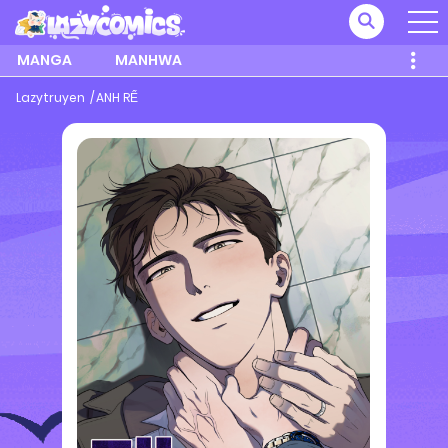
MANGA
MANHWA
Lazytruyen
ANH RỂ